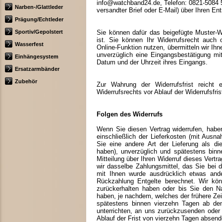
info@watchband24.de, Telefon: 0821-5084 53
Narben-/Glattleder
versandter Brief oder E-Mail) über Ihren Ent
Prägung/Echtleder
Sportiv/Gepolstert
Sie können dafür das beigefügte Muster-W
ist. Sie können Ihr Widerrufsrecht auch
Wasserfest
Online-Funktion nutzen, übermitteln wir Ihn
unverzüglich eine Eingangsbestätigung mi
Einhängesystem
Datum und der Uhrzeit ihres Eingangs.
Ersatzarmbänder
Zubehör
Zur Wahrung der Widerrufsfrist reicht
Widerrufsrechts vor Ablauf der Widerrufsfri
Folgen des Widerrufs
Wenn Sie diesen Vertrag widerrufen, haben
einschließlich der Lieferkosten (mit Ausn
Sie eine andere Art der Lieferung als di
haben), unverzüglich und spätestens bin
Mitteilung über Ihren Widerruf dieses Vert
wir dasselbe Zahlungsmittel, das Sie bei 
mit Ihnen wurde ausdrücklich etwas ande
Rückzahlung Entgelte berechnet. Wir kön
zurückerhalten haben oder bis Sie den N
haben, je nachdem, welches der frühere Zei
spätestens binnen vierzehn Tagen ab de
unterrichten, an uns zurückzusenden oder 
Ablauf der Frist von vierzehn Tagen absend