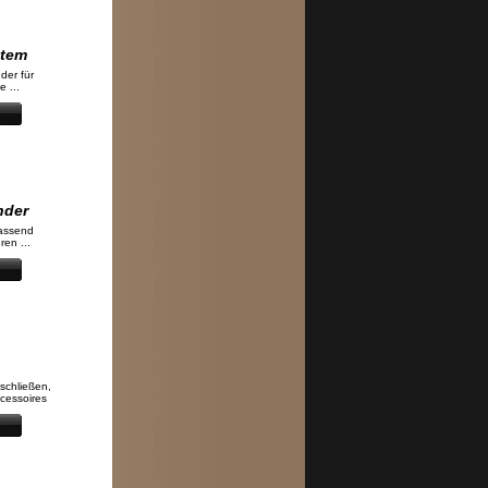
stem
der für
 ...
nder
assend
en ...
tschließen,
cessoires