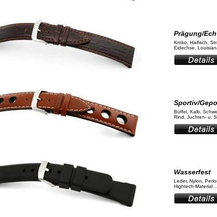
Prägung/Ech
Kroko, Haifisch, St
Eidechse, Louisiana
Sportiv/Gepo
Büffel, Kalb, Schw
Rind, Juchten- u. Sa
Wasserfest
Leder, Nylon, Perl
Hightech-Material ..