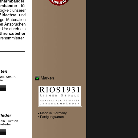
enarmbänder
.
rmbänder
für
igkeit unserer
Eidechse
und
ge Materialien
en Ansprüchen
r Uhr durch ein
Uhrenzubehör
enommierter
oten
odil, Strauß,
Marken
sch ...
• Made in Germany
tleder
• Fertigungsarten
Kalb, Juchten,
elleder ...