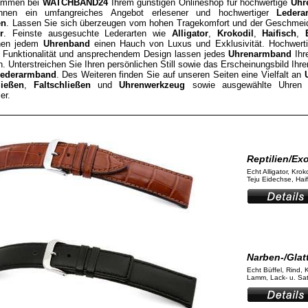
kommen bei
WATCHBAND24
Ihrem günstigen Onlineshop für hochwertige
Uhr
Ihnen ein umfangreiches Angebot erlesener und hochwertiger
Ledera
en
. Lassen Sie sich überzeugen vom hohen Tragekomfort und der Geschmeid
r
. Feinste ausgesuchte Lederarten wie
Alligator
,
Krokodil
,
Haifisch
,
hen jedem
Uhrenband
einen Hauch von Luxus und Exklusivität. Hochwerti
t Funktionalität und ansprechendem Design lassen jedes
Uhrenarmband
Ihr
. Unterstreichen Sie Ihren persönlichen Still sowie das Erscheinungsbild Ihre
ederarmband
. Des Weiteren finden Sie auf unseren Seiten eine Vielfalt an
ließen
,
Faltschließen
und
Uhrenwerkzeug
sowie ausgewählte Uhren r
er.
Reptilien/Ex
Echt Alligator, Krok
Teju Eidechse, Haifi
Narben-/Glat
Echt Büffel, Rind, 
Lamm, Lack- u. Satt