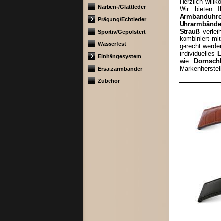
Herzlich will
Narben-/Glattleder
Wir bieten 
Armbanduhr
Prägung/Echtleder
Uhrarmbände
Strauß
verlei
Sportiv/Gepolstert
kombiniert mi
Wasserfest
gerecht werden
individuelles
L
Einhängesystem
wie
Dornsch
Markenherstell
Ersatzarmbänder
Zubehör