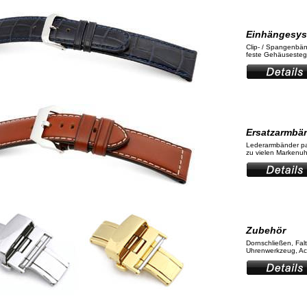
Einhängesy
Clip- / Spangenbän
feste Gehäusestege
Ersatzarmbä
Lederarmbänder p
zu vielen Markenuhr
Zubehör
Dornschließen, Fal
Uhrenwerkzeug, Ac