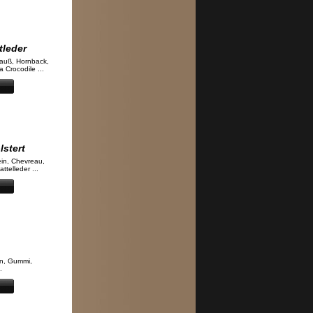
tleder
rauß, Hornback,
 Crocodile ...
lstert
ein, Chevreau,
ttelleder ...
on, Gummi,
.