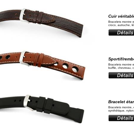
Cuir véritab
Bracelets montre e
croco, autruche, l
Sportif/remb
Bracelets montre e
buffle, chevreau, 
Bracelet ét
Bracelets montre, 
synthétique, nylo