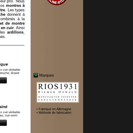
eur prix. Nous
 vos
montres à
tre
. Les types
che
donnent à
 combinés à la
let de montre
 en cuir
. Ainsi
cles
ardillons
,
més.
ique
n cuir véritable
autruche, lézard
Marques
ainé
• Fabriqué en Allemagne
n cuir véritable
• Méthode de fabrication
u, cuir verni