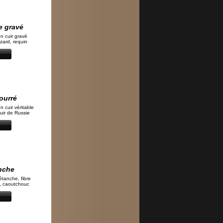
le gravé
n cuir gravé
ézard, requin
ourré
n cuir véritable
cuir de Russie
anche
étanche, fibre
n, caoutchouc