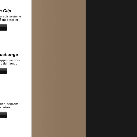
c Clip
n cuir, système
té du bracelet
 rechange
approprié pour
s de montre
llon, fermoirs,
 étuis ...