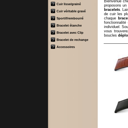
Bienvenue c
Cuir lisse/grainé
proposons un 
bracelets
. La
Cuir véritable gravé
de cuir les pl
chaque
brace
Sportif/rembourré
fonctionnalit
Bracelet étanche
individuel. So
vous trouvere
Bracelet avec Clip
boucles
déplo
Bracelet de rechange
Accessoires