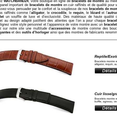
hez
WATCHBAND24
, votre boutique en ligne de
bracelets de montre
au meill
panel important de
bracelets de montre
en cuir raffinés et de qualité pour
issez-vous persuader par le confort et la souplesse de nos
bracelets de mon
us raffinés comme l’
alligator
, le
crocodile
, le
requin
, le
lézard
et l’
autru
let
un souffle de luxe et d’exclusivité. Des matériaux de haute qualité
é et au design adapté justifient des attentes que l’on a pour chaque
brace
ulignez votre style personnel et l’apparence de votre montre avec un
bracelet
z sur notre site une multitude d’
accessoires
de montre comme des bou
yantes
et des
outils d’horloger
ainsi que des montres de fabricants renom
Reptile/Exot
Bracelets montre e
alligator, requin, 
Cuir lisse/gr
Bracelets montre e
buffle, agneau, vea