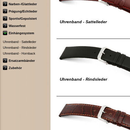
Narben-/Glattleder
Prägung/Echtleder
Sportiv/Gepolstert
Uhrenband - Sattelleder
Wasserfest
Einhängesystem
Uhrenband - Sattelleder
Uhrenband - Rindsleder
Uhrenband - Hornback
Ersatzarmbänder
Zubehör
Uhrenband - Rindsleder