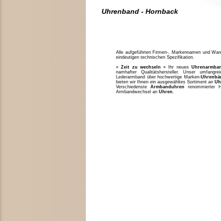
Uhrenband - Hornback
Alle aufgeführten Firmen-, Markennamen und Waren
eindeutigen technischen Spezifikation.
»
Zeit zu wechseln
« Ihr neues
Uhrenarmba
namhafter Qualitätshersteller. Unser umfang
Lederarmband über hochwertige Marken-
Uhrenbä
bieten wir Ihnen ein ausgewähltes Sortiment an
Uh
Verschiedenste
Armbanduhren
renommierter H
Armbandwechsel an
Uhren
.