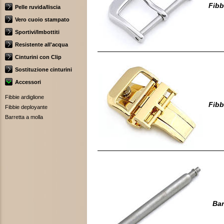
Fibb
Pelle ruvida/liscia
Vero cuoio stampato
Sportivi/Imbottiti
Resistente all'acqua
Cinturini con Clip
Sostituzione cinturini
Accessori
Fibbie ardiglione
Fibb
Fibbie deployante
Barretta a molla
Bar