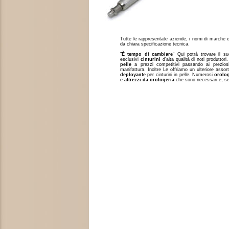
Tutte le rappresentate aziende, i nomi di marche e 
da chiara specificazione tecnica.
"
È tempo di cambiare
" Qui potrà trovare il 
esclusivi
cinturini
d'alta qualità di noti produttor
pelle
a prezzi competitivi passando ai prezio
manifattura. Inoltre Le offriamo un ulteriore asso
deployante
per cinturini in pelle. Numerosi
orolo
e
attrezzi da orologeria
che sono necessari e, sem