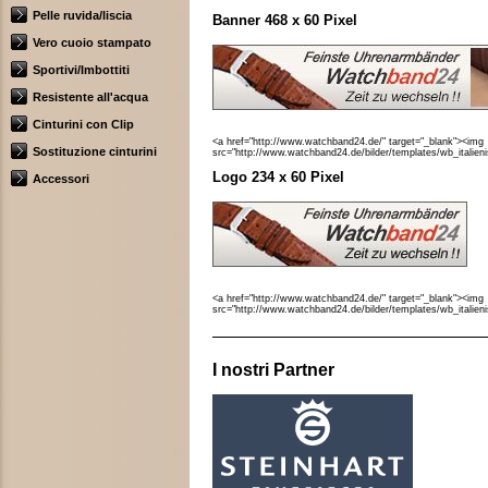
Pelle ruvida/liscia
Banner 468 x 60 Pixel
Vero cuoio stampato
Sportivi/Imbottiti
Resistente all'acqua
Cinturini con Clip
<a href="http://www.watchband24.de/" target="_blank"><img
Sostituzione cinturini
src="http://www.watchband24.de/bilder/templates/wb_italien
Logo 234 x 60 Pixel
Accessori
<a href="http://www.watchband24.de/" target="_blank"><img
src="http://www.watchband24.de/bilder/templates/wb_italien
I nostri Partner