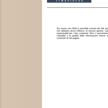
Sul nostro sito Web è possibile trovare dei link ad
non abbiamo alcun influsso, di nessun genere, sul
responsabili per i loro contenuti. Non ci assumiam
l’attualità o la qualità delle informazioni messe
contenuti di tali pagine.