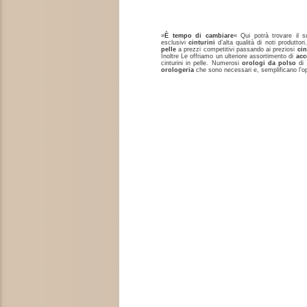
»
È tempo di cambiare
« Qui potrà trovare il
esclusivi
cinturini
d’alta qualità di noti produttor
pelle
a prezzi competitivi passando ai preziosi
cin
Inoltre Le offriamo un ulteriore assortimento di
acc
cinturini in pelle. Numerosi
orologi da polso
di 
orologeria
che sono necessari e, semplificano l’op