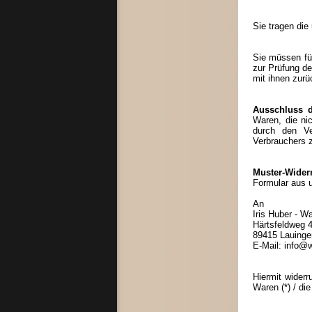
Sie tragen di
Sie müssen fü
zur Prüfung d
mit ihnen zurü
Ausschluss d
Waren, die nic
durch den Ve
Verbrauchers z
Muster-Wider
Formular aus 
An
Iris Huber - 
Härtsfeldweg 
89415 Lauinge
E-Mail: info@
Hiermit widerr
Waren (*) / die
____________