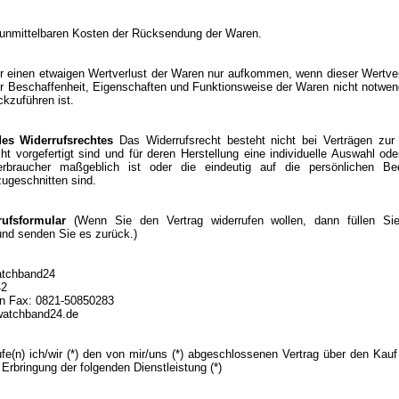
e unmittelbaren Kosten der Rücksendung der Waren.
r einen etwaigen Wertverlust der Waren nur aufkommen, wenn dieser Wertver
er Beschaffenheit, Eigenschaften und Funktionsweise der Waren nicht notw
ckzuführen ist.
es Widerrufsrechtes
Das Widerrufsrecht besteht nicht bei Verträgen zur
ht vorgefertigt sind und für deren Herstellung eine individuelle Auswahl o
rbraucher maßgeblich ist oder die eindeutig auf die persönlichen Be
ugeschnitten sind.
rufsformular
(Wenn Sie den Vertrag widerrufen wollen, dann füllen Sie
und senden Sie es zurück.)
Watchband24
42
n Fax: 0821-50850283
watchband24.de
ufe(n) ich/wir (*) den von mir/uns (*) abgeschlossenen Vertrag über den Kauf
 Erbringung der folgenden Dienstleistung (*)
___________________________________