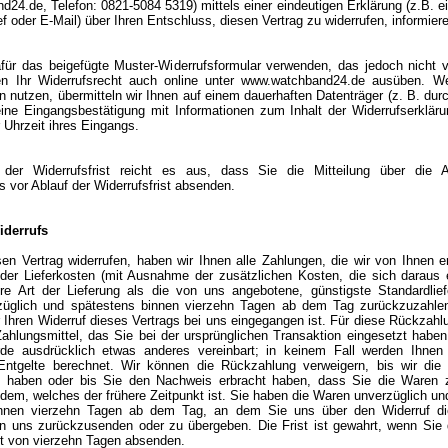
24.de, Telefon: 0821-5084 5319) mittels einer eindeutigen Erklärung (z.B. ei
ef oder E-Mail) über Ihren Entschluss, diesen Vertrag zu widerrufen, informier
für das beigefügte Muster-Widerrufsformular verwenden, das jedoch nicht 
en Ihr Widerrufsrecht auch online unter www.watchband24.de ausüben. W
n nutzen, übermitteln wir Ihnen auf einem dauerhaften Datenträger (z. B. durc
eine Eingangsbestätigung mit Informationen zum Inhalt der Widerrufserklä
Uhrzeit ihres Eingangs.
der Widerrufsfrist reicht es aus, dass Sie die Mitteilung über die
s vor Ablauf der Widerrufsfrist absenden.
iderrufs
en Vertrag widerrufen, haben wir Ihnen alle Zahlungen, die wir von Ihnen e
h der Lieferkosten (mit Ausnahme der zusätzlichen Kosten, die sich daraus
re Art der Lieferung als die von uns angebotene, günstigste Standardlie
züglich und spätestens binnen vierzehn Tagen ab dem Tag zurückzuzahle
r Ihren Widerruf dieses Vertrags bei uns eingegangen ist. Für diese Rückzah
ahlungsmittel, das Sie bei der ursprünglichen Transaktion eingesetzt haben
de ausdrücklich etwas anderes vereinbart; in keinem Fall werden Ihnen
ntgelte berechnet. Wir können die Rückzahlung verweigern, bis wir die
n haben oder bis Sie den Nachweis erbracht haben, dass Sie die Waren 
dem, welches der frühere Zeitpunkt ist. Sie haben die Waren unverzüglich und
innen vierzehn Tagen ab dem Tag, an dem Sie uns über den Widerruf di
 an uns zurückzusenden oder zu übergeben. Die Frist ist gewahrt, wenn Sie
st von vierzehn Tagen absenden.