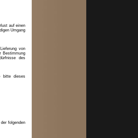
lust auf einen
endigen Umgang
 Lieferung von
der Bestimmung
dürfnisse des
 bitte dieses
 der folgenden