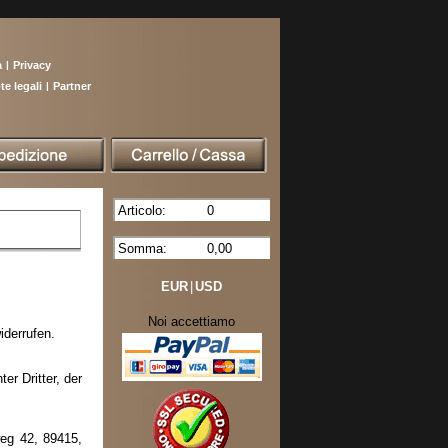
a
|
Privacy
te legali
|
Partner
Articolo:
0
Somma:
0,00
EUR
|
USD
Noi accettiamo
derrufen.
r Dritter, der
weg 42, 89415,