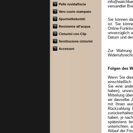
info@watchband
Pelle ruvida/liscia
versandter Bri
Vero cuoio stampato
Sportivi/Imbottiti
Sie können da
ist. Sie könn
Resistente all'acqua
Online-Funktio
unverzüglich 
Cinturini con Clip
Datum und der 
Sostituzione cinturini
Accessori
Zur Wahrung 
Widerrufsrecht
Folgen des W
Wenn Sie dies
einschließlic
Sie eine ande
haben), unver
Mitteilung übe
wir dasselbe Z
mit Ihnen wur
Rückzahlung E
zurückerhalte
haben, je nach
spätestens b
unterrichten,
Ablauf der Fri