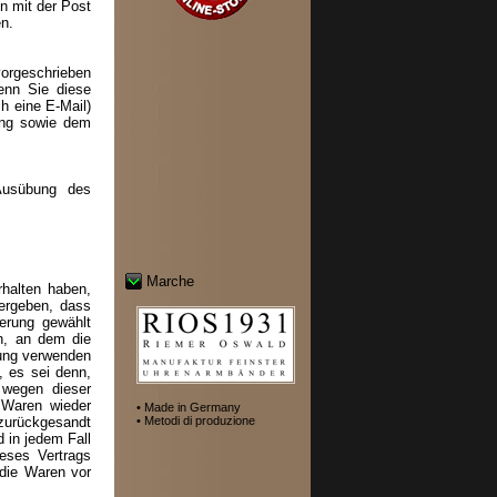
n mit der Post
en.
vorgeschrieben
enn Sie diese
h eine E-Mail)
rung sowie dem
 Ausübung des
Marche
rhalten haben,
 ergeben, dass
ferung gewählt
n, an dem die
lung verwenden
, es sei denn,
 wegen dieser
 Waren wieder
• Made in Germany
zurückgesandt
• Metodi di produzione
 in jedem Fall
eses Vertrags
 die Waren vor