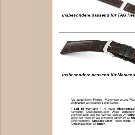
insbesondere passend für TAG Heu
insbesondere passend für Marken
Alle aufgeführten Firmen-, Markennamen und Waren
eindeutigen technischen Spezifikation.
»
Zeit zu wechseln
« Ihr neues
Uhrenarmba
namhafter Qualitätshersteller. Unser umfang
Lederarmband über hochwertige Marken-
Uhrenbä
bieten wir Ihnen ein ausgewähltes Sortiment an
Uh
Verschiedenste
Armbanduhren
renommierter H
Armbandwechsel an
Uhren
.