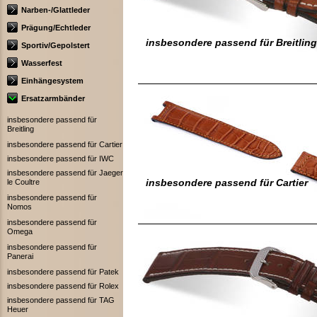
Narben-/Glattleder
Prägung/Echtleder
insbesondere passend für Breitling
Sportiv/Gepolstert
Wasserfest
Einhängesystem
Ersatzarmbänder
insbesondere passend für
Breitling
insbesondere passend für Cartier
insbesondere passend für IWC
insbesondere passend für Jaeger
insbesondere passend für Cartier
le Coultre
insbesondere passend für
Nomos
insbesondere passend für
Omega
insbesondere passend für
Panerai
insbesondere passend für Patek
insbesondere passend für Rolex
insbesondere passend für TAG
Heuer