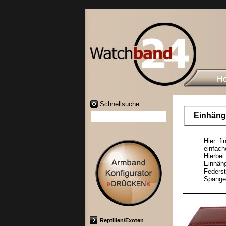
Schnellsuche
Einhäng
Hier f
einfac
Hierbei
Einhän
Feder
Spange
Reptilien/Exoten