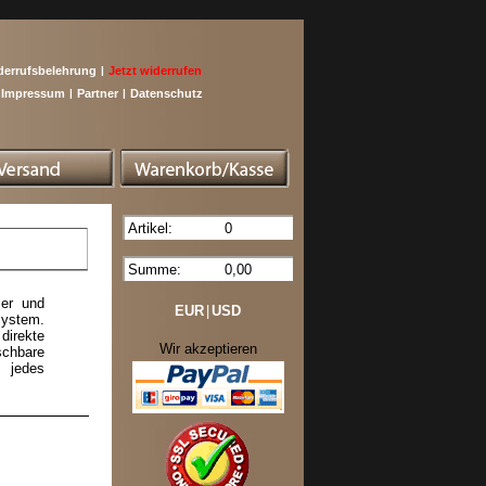
derrufsbelehrung
|
Jetzt widerrufen
Impressum
|
Partner
|
Datenschutz
Artikel:
0
Summe:
0,00
ler und
EUR
|
USD
system.
direkte
Wir akzeptieren
chbare
 jedes