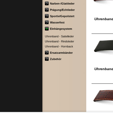
Narben-/Glattleder
Prägung/Echtleder
Sportiv/Gepolstert
Uhrenband 
Wasserfest
Einhängesystem
Uhrenband - Sattelleder
Uhrenband - Rindsleder
Uhrenband - Hornback
Ersatzarmbänder
Zubehör
Uhrenband