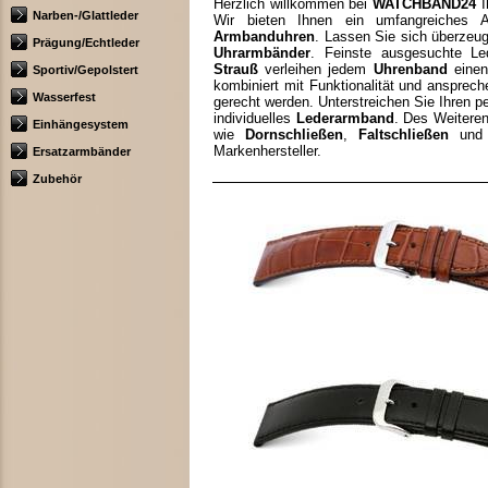
Herzlich willkommen bei
WATCHBAND24
I
Narben-/Glattleder
Wir bieten Ihnen ein umfangreiches 
Armbanduhren
. Lassen Sie sich überzeu
Prägung/Echtleder
Uhrarmbänder
. Feinste ausgesuchte L
Strauß
verleihen jedem
Uhrenband
einen
Sportiv/Gepolstert
kombiniert mit Funktionalität und anspre
Wasserfest
gerecht werden. Unterstreichen Sie Ihren pe
individuelles
Lederarmband
. Des Weiteren
Einhängesystem
wie
Dornschließen
,
Faltschließen
un
Markenhersteller.
Ersatzarmbänder
Zubehör