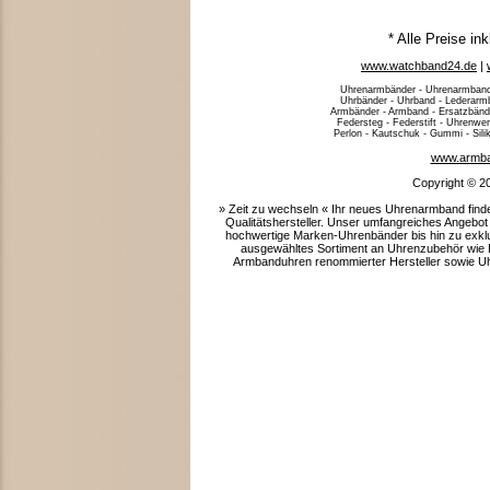
* Alle Preise in
www.watchband24.de
|
Uhrenarmbänder - Uhrenarmband
Uhrbänder - Uhrband - Lederarm
Armbänder - Armband - Ersatzbände
Federsteg - Federstift - Uhrenwe
Perlon - Kautschuk - Gummi - Siliko
www.armba
Copyright © 2
» Zeit zu wechseln « Ihr neues Uhrenarmband fin
Qualitätshersteller. Unser umfangreiches Angeb
hochwertige Marken-Uhrenbänder bis hin zu exklus
ausgewähltes Sortiment an Uhrenzubehör wie D
Armbanduhren renommierter Hersteller sowie 