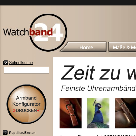
Schnellsuche
Reptilien/Exoten