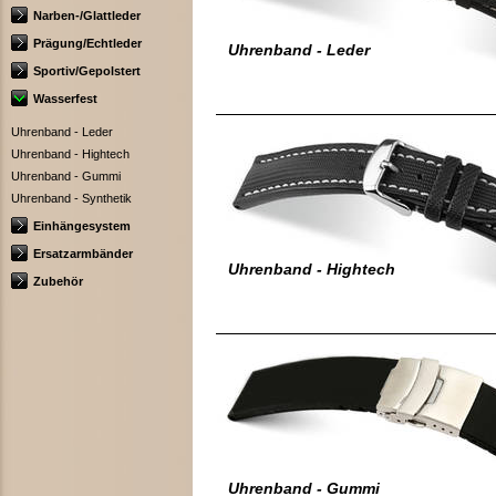
Narben-/Glattleder
Prägung/Echtleder
Uhrenband - Leder
Sportiv/Gepolstert
Wasserfest
Uhrenband - Leder
Uhrenband - Hightech
Uhrenband - Gummi
Uhrenband - Synthetik
Einhängesystem
Ersatzarmbänder
Uhrenband - Hightech
Zubehör
Uhrenband - Gummi