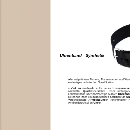
Uhrenband - Synthetik
Alle aufgeführten Firmen-, Markennamen und Waren
eindeutigen technischen Spezifikation.
»
Zeit zu wechseln
« Ihr neues
Uhrenarmba
namhafter Qualitätshersteller. Unser umfang
Lederarmband über hochwertige Marken-
Uhrenbä
bieten wir Ihnen ein ausgewähltes Sortiment an
Uh
Verschiedenste
Armbanduhren
renommierter H
Armbandwechsel an
Uhren
.