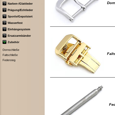
Dorn
Narben-/Glattleder
Prägung/Echtleder
Sportiv/Gepolstert
Wasserfest
Einhängesystem
Ersatzarmbänder
Zubehör
Dornschließe
Falt
Faltschließe
Federsteg
Fed