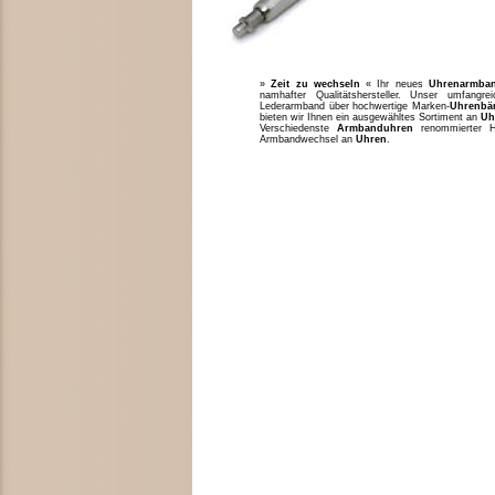
»
Zeit zu wechseln
« Ihr neues
Uhrenarmba
namhafter Qualitätshersteller. Unser umfang
Lederarmband über hochwertige Marken-
Uhrenbä
bieten wir Ihnen ein ausgewähltes Sortiment an
Uh
Verschiedenste
Armbanduhren
renommierter H
Armbandwechsel an
Uhren
.