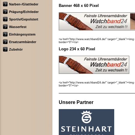
Narben-/Glattleder
Banner 468 x 60 Pixel
Prägung/Echtleder
Sportiv/Gepolstert
Wasserfest
Einhängesystem
<a href="http://www.watchband24.de/" target="_blank"><img
Ersatzarmbänder
border="0"></a>
Logo 234 x 60 Pixel
Zubehör
<a href="http://www.watchband24.de/" target="_blank"><img
border="0"></a>
Unsere Partner