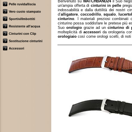
Benvenuto su
WATCHBAND24
il Suo nego
Pelle ruvida/liscia
un'ampia offerta di
cinturini in pelle
pregia
indossabilità e dalla duttilità dei nostri
ci
Vero cuoio stampato
d’
alligatore
,
coccodrillo
,
squalo
,
lucerto
cinturino
. I materiali preziosi combinati
Sportivi/Imbottiti
cinturino possa soddisfare le pretese più es
Resistente all'acqua
Suo
orologio
grazie ad un
cinturino di 
molteplicità di
accessori
da orologeria c
Cinturini con Clip
orologiaio
così come orologi scelti, di noti
Sostituzione cinturini
Accessori