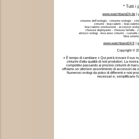
* Tutti i
www.watchband24.de
|
cinturino dell’orologio - cinturino orologio - cint
cinturini - braccialetti – braccialett
braccialetto sostituzione - accessori orologi
chiusura deployante - chiusura farfalla - c
attrezzi orologi - leva anse cinturini - custodie o
fibra sintet
www.watchband24.fr
|
w
Copyright © 2
» È tempo di cambiare « Qui potrà trovare il suo
cinturini d’alta qualità di noti produttori. La nostr
competitivi passando ai preziosi cinturini di marca
offriamo un ulteriore assortimento di accessori da oro
Numerosi orologi da polso di differenti e noti pr
necessari e, semplificano l’o