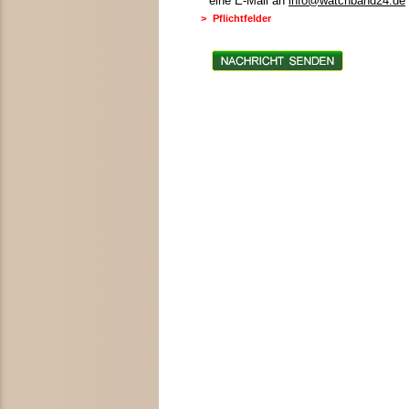
eine E-Mail an
info@watchband24.de
>
Pflichtfelder