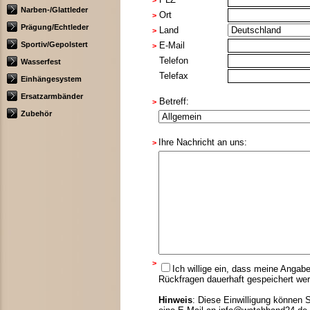
>
Narben-/Glattleder
Ort
>
Prägung/Echtleder
Land
>
Sportiv/Gepolstert
E-Mail
>
Telefon
Wasserfest
Telefax
Einhängesystem
Ersatzarmbänder
Betreff:
>
Zubehör
Ihre Nachricht an uns:
>
>
Ich willige ein, dass meine Anga
Rückfragen dauerhaft gespeichert we
Hinweis
: Diese Einwilligung können S