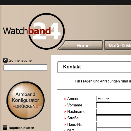
Schnellsuche
Kontakt
Für Fragen und Anregungen rund um
Anrede
>
Vorname
>
Nachname
>
Straße
>
Haus-Nr.
>
Reptilien/Exoten
PLZ