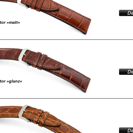
ator »matt«
ator »glanz«