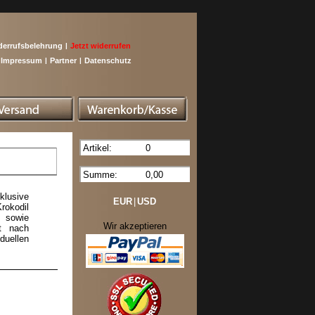
derrufsbelehrung
|
Jetzt widerrufen
Impressum
|
Partner
|
Datenschutz
Artikel:
0
Summe:
0,00
klusive
EUR
|
USD
rokodil
 sowie
Wir akzeptieren
t nach
uellen