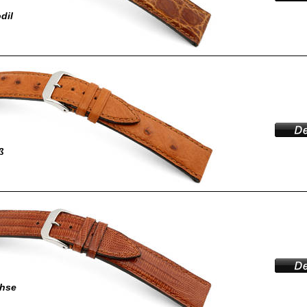
dil
ß
chse