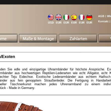
AGB
|
Wi
Kontakt
|
n/Exoten
inden Sie edle und einzigartige Uhrarmbänder für höchste Ansprüche. Ex
mbänder aus hochwertigen Reptilien-Lederarten wie echt Alligator, echt K
echter Teju Eidechse. Exotische Lederarmbänder aus echtem Haifisch
änder aus fein genopptem Straußenleder. Die Fertigung in Handarbei
ioneller Täschnerkunst machen jedes Uhrenarmband zu einem individ
tück - Made in Germany.