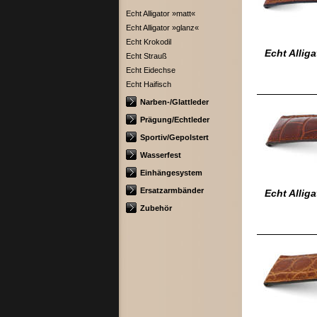
Echt Alligator »matt«
Echt Alligator »glanz«
Echt Krokodil
Echt Allig
Echt Strauß
Echt Eidechse
Echt Haifisch
Narben-/Glattleder
Prägung/Echtleder
Sportiv/Gepolstert
Wasserfest
Einhängesystem
Ersatzarmbänder
Echt Allig
Zubehör