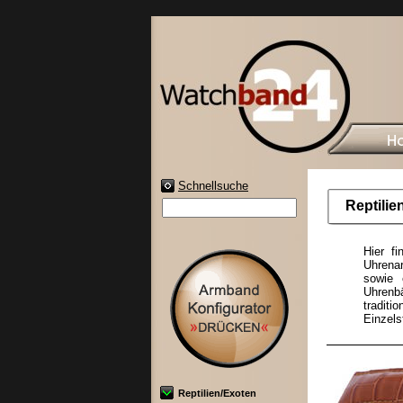
Schnellsuche
Reptilie
Hier f
Uhrenar
sowie 
Uhrenb
tradit
Einzels
Reptilien/Exoten