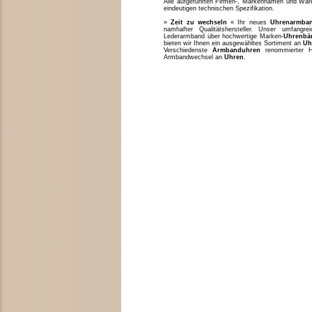
Alle aufgeführten Firmen-, Markennamen und Waren
eindeutigen technischen Spezifikation.
»
Zeit zu wechseln
« Ihr neues
Uhrenarmba
namhafter Qualitätshersteller. Unser umfang
Lederarmband über hochwertige Marken-
Uhrenbä
bieten wir Ihnen ein ausgewähltes Sortiment an
Uh
Verschiedenste
Armbanduhren
renommierter H
Armbandwechsel an
Uhren
.