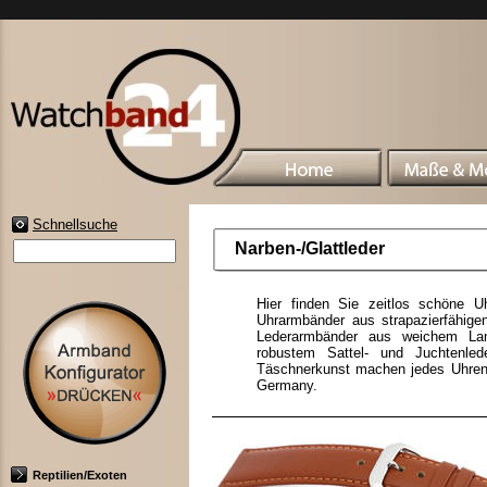
Schnellsuche
Narben-/Glattleder
Hier finden Sie zeitlos schöne Uh
Uhrarmbänder aus strapazierfähigen
Lederarmbänder aus weichem La
robustem Sattel- und Juchtenlede
Täschnerkunst machen jedes Uhrena
Germany.
Reptilien/Exoten