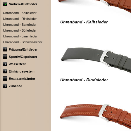
Narben-/Glattleder
Uhrenband - Kalbsleder
Uhrenband - Rindsleder
Uhrenband - Kalbsleder
Uhrenband - Sattelleder
Uhrenband - Büffelleder
Uhrenband - Lammleder
Uhrenband - Schweinsleder
Prägung/Echtleder
Sportiv/Gepolstert
Wasserfest
Einhängesystem
Ersatzarmbänder
Uhrenband - Rindsleder
Zubehör