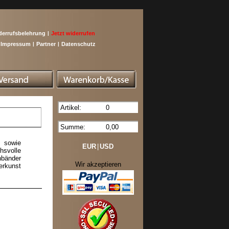
derrufsbelehrung
|
Jetzt widerrufen
Impressum
|
Partner
|
Datenschutz
Artikel:
0
Summe:
0,00
e sowie
EUR
|
USD
hsvolle
nbänder
Wir akzeptieren
erkunst