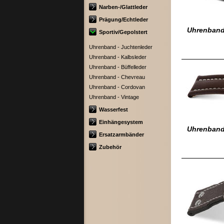
Narben-/Glattleder
Prägung/Echtleder
Uhrenband
Sportiv/Gepolstert
Uhrenband - Juchtenleder
Uhrenband - Kalbsleder
Uhrenband - Büffelleder
Uhrenband - Chevreau
Uhrenband - Cordovan
Uhrenband - Vintage
Wasserfest
Einhängesystem
Uhrenband 
Ersatzarmbänder
Zubehör