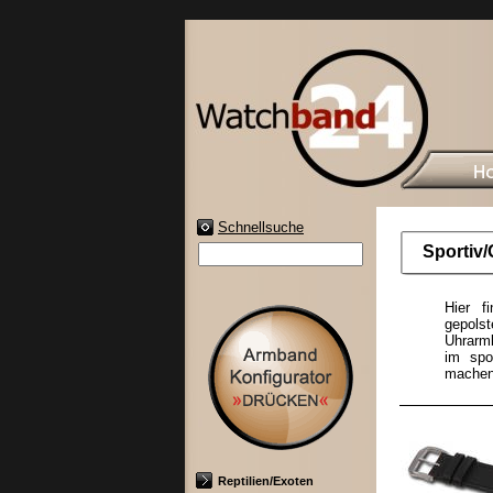
Schnellsuche
Sportiv/
Hier f
gepolst
Uhrarmb
im spo
machen 
Reptilien/Exoten