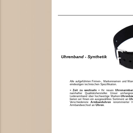
Uhrenband - Synthetik
Alle aufgeführten Firmen-, Markennamen und Waren
eindeutigen technischen Spezifikation.
»
Zeit zu wechseln
« Ihr neues
Uhrenarmba
namhafter Qualitätshersteller. Unser umfang
Lederarmband über hochwertige Marken-
Uhrenbä
bieten wir Ihnen ein ausgewähltes Sortiment an
Uh
Verschiedenste
Armbanduhren
renommierter H
Armbandwechsel an
Uhren
.