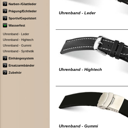
Narben-/Glattleder
Prägung/Echtleder
Uhrenband - Leder
Sportiv/Gepolstert
Wasserfest
Uhrenband - Leder
Uhrenband - Hightech
Uhrenband - Gummi
Uhrenband - Synthetik
Einhängesystem
Ersatzarmbänder
Uhrenband - Hightech
Zubehör
Uhrenband - Gummi