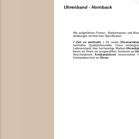
Uhrenband - Hornback
Alle aufgeführten Firmen-, Markennamen und Waren
eindeutigen technischen Spezifikation.
»
Zeit zu wechseln
« Ihr neues
Uhrenarmba
namhafter Qualitätshersteller. Unser umfang
Lederarmband über hochwertige Marken-
Uhrenbä
bieten wir Ihnen ein ausgewähltes Sortiment an
Uh
Verschiedenste
Armbanduhren
renommierter H
Armbandwechsel an
Uhren
.