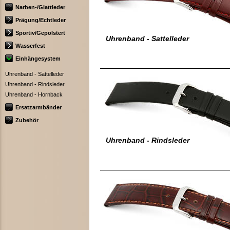
Narben-/Glattleder
Prägung/Echtleder
Sportiv/Gepolstert
Uhrenband - Sattelleder
Wasserfest
Einhängesystem
Uhrenband - Sattelleder
Uhrenband - Rindsleder
Uhrenband - Hornback
Ersatzarmbänder
Zubehör
Uhrenband - Rindsleder