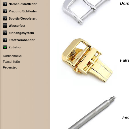
Dorn
Narben-/Glattleder
Prägung/Echtleder
Sportiv/Gepolstert
Wasserfest
Einhängesystem
Ersatzarmbänder
Zubehör
Dornschließe
Falt
Faltschließe
Federsteg
Fed