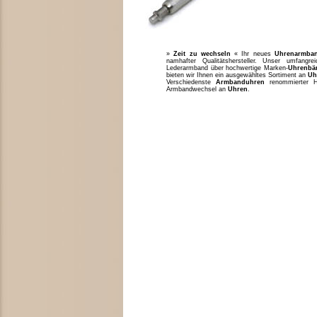
»
Zeit zu wechseln
« Ihr neues
Uhrenarmba
namhafter Qualitätshersteller. Unser umfang
Lederarmband über hochwertige Marken-
Uhrenbä
bieten wir Ihnen ein ausgewähltes Sortiment an
Uh
Verschiedenste
Armbanduhren
renommierter H
Armbandwechsel an
Uhren
.