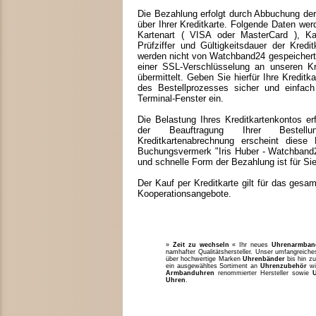
Die Bezahlung erfolgt durch Abbuchung 
über Ihrer Kreditkarte. Folgende Daten werd
Kartenart ( VISA oder MasterCard ), K
Prüfziffer und Gültigkeitsdauer der Kredi
werden nicht von Watchband24 gespeichert,
einer SSL-Verschlüsselung an unseren Kre
übermittelt. Geben Sie hierfür Ihre Kredit
des Bestellprozesses sicher und einfac
Terminal-Fenster ein.
Die Belastung Ihres Kreditkartenkontos e
der Beauftragung Ihrer Bestell
Kreditkartenabrechnung erscheint dies
Buchungsvermerk "Iris Huber - Watchband2
und schnelle Form der Bezahlung ist für Sie
Der Kauf per Kreditkarte gilt für das ges
Kooperationsangebote.
»
Zeit zu wechseln
« Ihr neues
Uhrenarmban
namhafter Qualitätshersteller. Unser umfangreic
über hochwertige Marken
Uhrenbänder
bis hin zu
ein ausgewähltes Sortiment an
Uhrenzubehör
w
Armbanduhren
renommierter Hersteller sowie
Uhren
.