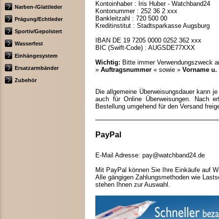
Kontoinhaber : Iris Huber - Watchband24
Narben-/Glattleder
Kontonummer : 252 36 2 xxx
Bankleitzahl : 720 500 00
Prägung/Echtleder
Kreditinstitut : Stadtsparkasse Augsburg
Sportiv/Gepolstert
IBAN DE 19 7205 0000 0252 362 xxx
Wasserfest
BIC (Swift-Code) : AUGSDE77XXX
Einhängesystem
Wichtig:
Bitte immer Verwendungszweck a
Ersatzarmbänder
»
Auftragsnummer
« sowie »
Vorname u.
Zubehör
Die allgemeine Überweisungsdauer kann je n
auch für Online Überweisungen. Nach erf
Bestellung umgehend für den Versand freig
PayPal
E-Mail Adresse: pay@watchband24.de
Mit PayPal können Sie Ihre Einkäufe auf W
Alle gängigen Zahlungsmethoden wie Lastsc
stehen Ihnen zur Auswahl.