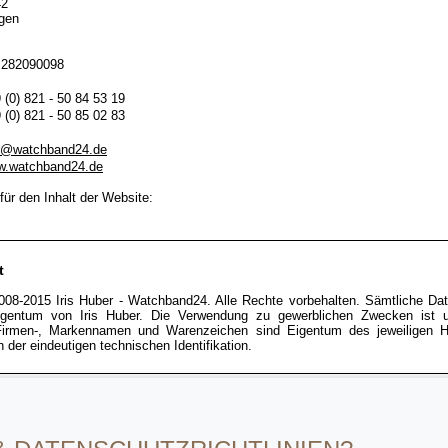
42
gen
 282090098
 (0) 821 - 50 84 53 19
 (0) 821 - 50 85 02 83
o@watchband24.de
.watchband24.de
für den Inhalt der Website:
t
008-2015 Iris Huber - Watchband24. Alle Rechte vorbehalten. Sämtliche Da
igentum von Iris Huber. Die Verwendung zu gewerblichen Zwecken ist un
Firmen-, Markennamen und Warenzeichen sind Eigentum des jeweiligen He
h der eindeutigen technischen Identifikation.
bseite finden Sie Links zu anderen Websites im Internet. Wir erklären ausd