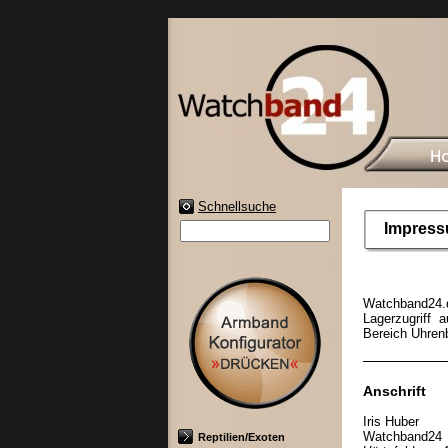
Schnellsuche
Impres
Watchband24.d
Lagerzugriff 
Bereich Uhren
Anschrift
Iris Huber
Watchband24
Reptilien/Exoten