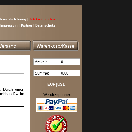
derrufsbelehrung
|
Jetzt widerrufen
Impressum
|
Partner
|
Datenschutz
Artikel:
0
Summe:
0,00
EUR
|
USD
. Durch einen
atchband24 im
Wir akzeptieren