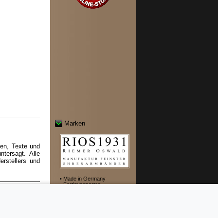
Marken
ten, Texte und
tersagt. Alle
rstellers und
• Made in Germany
• Fertigungsarten
rücklich, dass