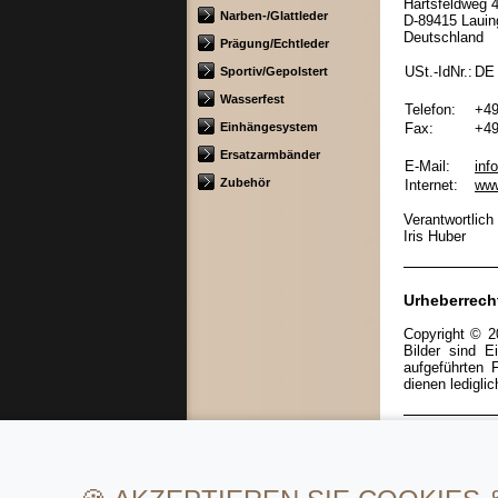
Härtsfeldweg 
Narben-/Glattleder
D-89415 Lauin
Deutschland
Prägung/Echtleder
USt.-IdNr.:
DE
Sportiv/Gepolstert
Wasserfest
Telefon:
+49
Einhängesystem
Fax:
+49
Ersatzarmbänder
E-Mail:
inf
Zubehör
Internet:
www
Verantwortlich 
Iris Huber
Urheberrech
Copyright © 2
Bilder sind E
aufgeführten 
dienen lediglic
Links
Auf unserer We