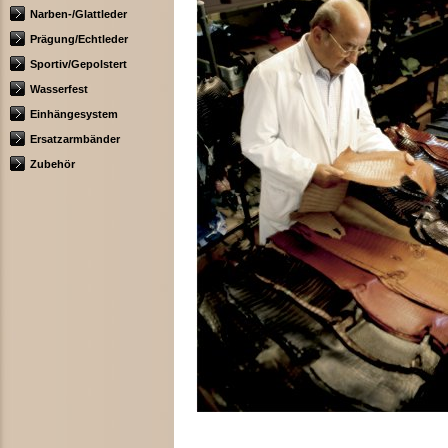
Narben-/Glattleder
Prägung/Echtleder
Sportiv/Gepolstert
Wasserfest
Einhängesystem
Ersatzarmbänder
Zubehör