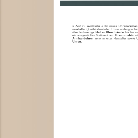
»
Zeit zu wechseln
« Ihr neues
Uhrenarmban
namhafter Qualitätshersteller. Unser umfangreic
über hochwertige Marken
Uhrenbänder
bis hin zu
ein ausgewähltes Sortiment an
Uhrenzubehör
w
Armbanduhren
renommierter Hersteller sowie
Uhren
.