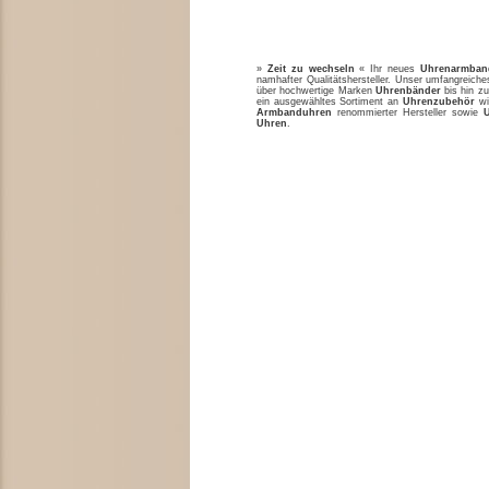
»
Zeit zu wechseln
« Ihr neues
Uhrenarmban
namhafter Qualitätshersteller. Unser umfangreic
über hochwertige Marken
Uhrenbänder
bis hin zu
ein ausgewähltes Sortiment an
Uhrenzubehör
w
Armbanduhren
renommierter Hersteller sowie
Uhren
.