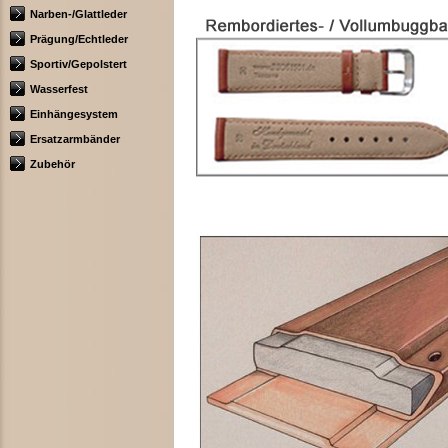
Narben-/Glattleder
Prägung/Echtleder
Sportiv/Gepolstert
Wasserfest
Einhängesystem
Ersatzarmbänder
Zubehör