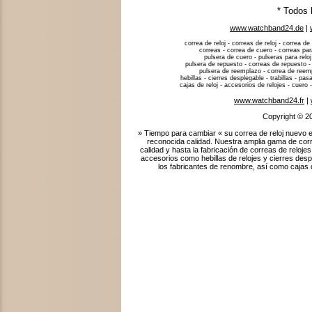
* Todos 
www.watchband24.de
|
correa de reloj - correas de reloj - correa de 
correas - correa de cuero - correas para
pulsera de cuero - pulseras para reloj
pulsera de repuesto - correas de repuesto -
pulsera de reemplazo - correa de reempla
hebillas - cierres desplegable - trabillas - p
cajas de reloj - accesorios de relojes - cuero -
www.watchband24.fr
|
Copyright © 2
» Tiempo para cambiar « su correa de reloj nuevo e
reconocida calidad. Nuestra amplia gama de corr
calidad y hasta la fabricación de correas de relo
accesorios como hebillas de relojes y cierres des
los fabricantes de renombre, así como cajas de