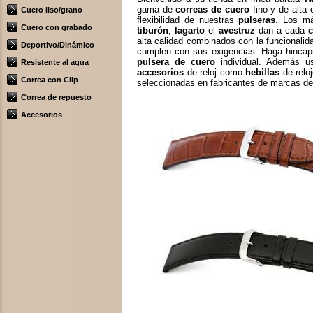
gama de
correas de cuero
fino y de alta 
Cuero liso/grano
flexibilidad de nuestras
pulseras
. Los m
Cuero con grabado
tiburón
,
lagarto
el
avestruz
dan a cada
c
alta calidad combinados con la funcionalid
Deportivo/Dinámico
cumplen con sus exigencias. Haga hincapié
pulsera de cuero
individual. Además us
Resistente al agua
accesorios
de reloj como
hebillas
de relo
Correa con Clip
seleccionadas en fabricantes de marcas d
Correa de repuesto
Accesorios