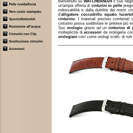
Benvenuto su
WATCHBAND24
il Suo nego
Pelle ruvida/liscia
un'ampia offerta di
cinturini in pelle
pregia
indossabilità e dalla duttilità dei nostri
ci
Vero cuoio stampato
d’
alligatore
,
coccodrillo
,
squalo
,
lucerto
cinturino
. I materiali preziosi combinati
Sportivi/Imbottiti
cinturino possa soddisfare le pretese più es
Resistente all'acqua
Suo
orologio
grazie ad un
cinturino di 
molteplicità di
accessori
da orologeria c
Cinturini con Clip
orologiaio
così come orologi scelti, di noti
Sostituzione cinturini
Accessori