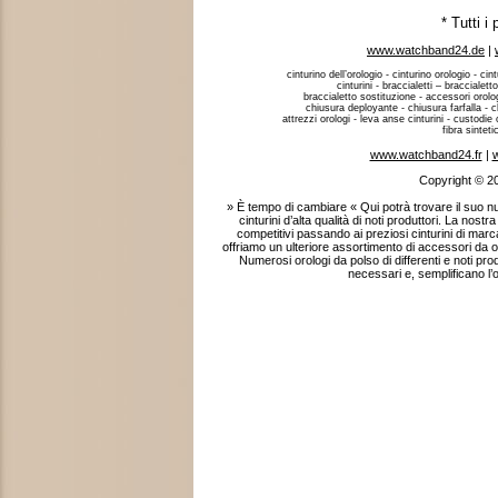
* Tutti i
www.watchband24.de
|
cinturino dell’orologio - cinturino orologio - cint
cinturini - braccialetti – braccialett
braccialetto sostituzione - accessori orologi
chiusura deployante - chiusura farfalla - c
attrezzi orologi - leva anse cinturini - custodie o
fibra sintet
www.watchband24.fr
|
w
Copyright © 2
» È tempo di cambiare « Qui potrà trovare il suo
cinturini d’alta qualità di noti produttori. La nostr
competitivi passando ai preziosi cinturini di marca
offriamo un ulteriore assortimento di accessori da oro
Numerosi orologi da polso di differenti e noti pr
necessari e, semplificano l’o