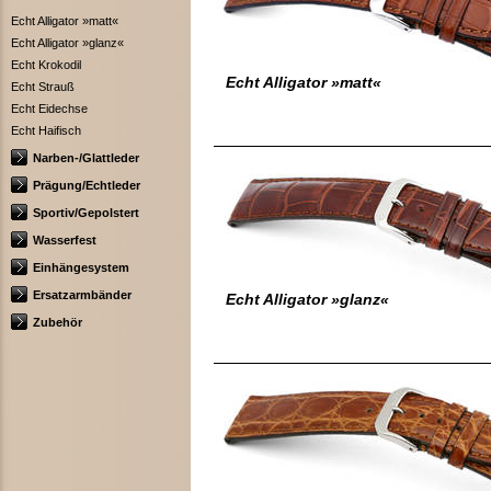
Echt Alligator »matt«
Echt Alligator »glanz«
Echt Krokodil
Echt Alligator »matt«
Echt Strauß
Echt Eidechse
Echt Haifisch
Narben-/Glattleder
Prägung/Echtleder
Sportiv/Gepolstert
Wasserfest
Einhängesystem
Ersatzarmbänder
Echt Alligator »glanz«
Zubehör