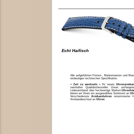
Echt Haifisch
Alle aufgeführten Firmen-, Markennamen und Waren
eindeutigen technischen Spezifikation.
»
Zeit zu wechseln
« Ihr neues
Uhrenarmba
namhafter Qualitätshersteller. Unser umfang
Lederarmband über hochwertige Marken-
Uhrenbä
bieten wir Ihnen ein ausgewähltes Sortiment an
Uh
Verschiedenste
Armbanduhren
renommierter H
Armbandwechsel an
Uhren
.