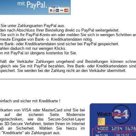
Sie unter Zahlungsarten PayPal aus.
den nach Abschluss Ihrer Bestellung direkt zu PayPal weitergeleitet.
Sie sich in Ihr PayPal-Konto ein oder melden Sie sich in wenigen Schritten a
rneute Eingabe von Bank- o. Kreditkartendaten nötig.
re Bank- oder Kreditkartendaten sind sicher bei PayPal gespeichert.
ahlen dadurch mit nur wenigen Klicks.
n mit PayPal ist übrigens kostenlos für Sie.
rhält der Verkäufer Zahlungen umgehend und Bestellungen können schnel
gleich wie Sie mit PayPal bezahlen, Ihre Bank- oder Kreditkartendaten sin
peichert. Sie werden bei der Zahlung nicht an den Verkäufer übermittelt.
infach und sicher mit Kreditkarte !
ditkarten von VISA oder MasterCard sind Sie bei
4 auf der sicheren Seite. Modernste
ungstechniken, wie das Secure-Socket-Layer
s 3D-Secure Verfahren, bieten Ihnen im Internet
aß an Sicherheit. Wählen Sie hierzu im
 "Kreditkarte" als Zahlungsart aus.