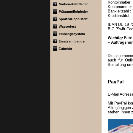
Kontoinhaber :
Narben-/Glattleder
Kontonummer :
Bankleitzahl :
Prägung/Echtleder
Kreditinstitut
Sportiv/Gepolstert
IBAN DE 19 7
Wasserfest
BIC (Swift-C
Einhängesystem
Wichtig:
Bitte
Ersatzarmbänder
»
Auftragsn
Zubehör
Die allgemeine
auch für Onli
Bestellung um
PayPal
E-Mail Adres
Mit PayPal kön
Alle gängigen 
stehen Ihnen 