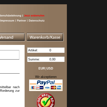
derrufsbelehrung
|
Jetzt widerrufen
Impressum
|
Partner
|
Datenschutz
Artikel:
0
Summe:
0,00
EUR
|
USD
Wir akzeptieren
ittelbar nach
fforderung zur