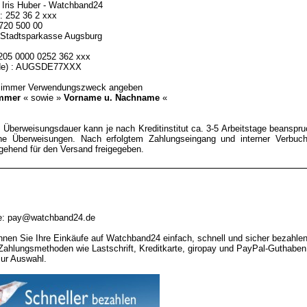
 Iris Huber - Watchband24
 252 36 2 xxx
 720 500 00
 : Stadtsparkasse Augsburg
205 0000 0252 362 xxx
ode) : AUGSDE77XXX
 immer Verwendungszweck angeben
ummer
« sowie »
Vorname u. Nachname
«
 Überweisungsdauer kann je nach Kreditinstitut ca. 3-5 Arbeitstage beanspruc
ne Überweisungen. Nach erfolgtem Zahlungseingang und interner Verbuch
gehend für den Versand freigegeben.
se: pay@watchband24.de
nen Sie Ihre Einkäufe auf Watchband24 einfach, schnell und sicher bezahlen
Zahlungsmethoden wie Lastschrift, Kreditkarte, giropay und PayPal-Guthaben
zur Auswahl.