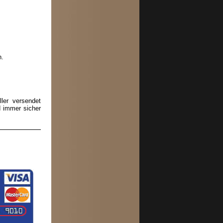
n.
ler versendet
d immer sicher