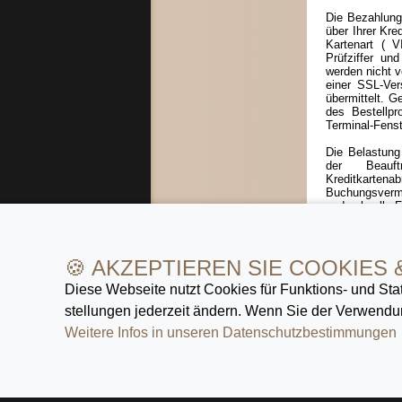
Die Bezahlung
über Ihrer Kre
Kartenart ( 
Prüfziffer un
werden nicht 
einer SSL-Ver
übermittelt. G
des Bestellpr
Terminal-Fenst
Die Belastung
der Beauft
Kreditkarten
Buchungsverme
und schnelle F
Der Kauf per 
Kooperationsa
🍪 AKZEPTIEREN SIE COOKIES 
Diese Webseite nutzt Cookies für Funktions- und Stat
stellungen jederzeit ändern. Wenn Sie der Verwendun
»
Zeit zu
namhafter 
Weitere Infos in unseren Datenschutz­bestimmungen
über hoch
ein ausge
Armband
Uhren
.