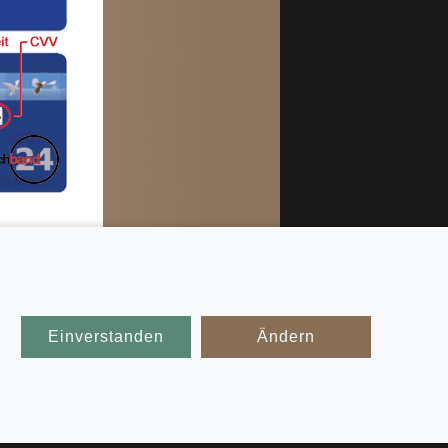
ekennzeichnete
Einverstanden
Ändern
rmbänder
derarmband
 wir Ihnen
chiedenste
echsel an