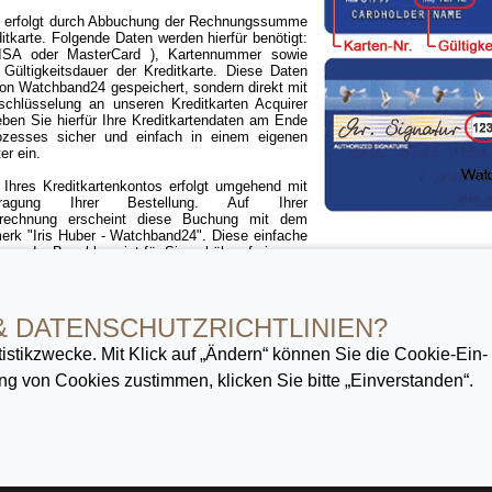
 erfolgt durch Abbuchung der Rechnungssumme
ditkarte. Folgende Daten werden hierfür benötigt:
VISA oder MasterCard ), Kartennummer sowie
d Gültigkeitsdauer der Kreditkarte. Diese Daten
von Watchband24 gespeichert, sondern direkt mit
schlüsselung an unseren Kreditkarten Acquirer
eben Sie hierfür Ihre Kreditkartendaten am Ende
ozesses sicher und einfach in einem eigenen
er ein.
 Ihres Kreditkartenkontos erfolgt umgehend mit
ragung Ihrer Bestellung. Auf Ihrer
abrechnung erscheint diese Buchung mit dem
rk "Iris Huber - Watchband24". Diese einfache
orm der Bezahlung ist für Sie gebührenfrei.
Kreditkarte gilt für das gesamte Watchband24 Angebot, außer für speziell g
ngebote.
& DATENSCHUTZ­RICHTLINIEN?
istik­zwecke. Mit Klick auf „Ändern“ können Sie die Cookie-Ein­
g von Cookies zustimmen, klicken Sie bitte „Einverstanden“.
 wechseln
« Ihr neues
Uhrenarmband
finden Sie hier!
WATCHBAND24
führt ausschließlich
Uhrena
Qualitätshersteller. Unser umfangreiches Angebot an
Uhrarmbänder
erstreckt sich vom preiswerten Le
wertige Marken
Uhrenbänder
bis hin zu exklusiv gefertigten Manufaktur
Armbänder
. Des Weiteren bieten
wähltes Sortiment an
Uhrenzubehör
wie
Dornschließen
und
Faltschließen
für
Lederarmbänder
. Vers
uhren
renommierter Hersteller sowie
Uhrenboxen
und
Uhrenwerkzeug
zum vereinfachten Armbandw