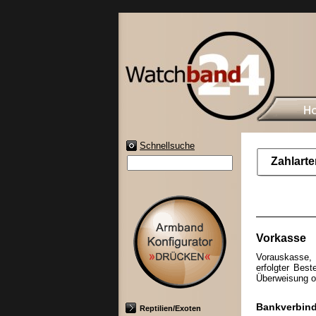
Schnellsuche
Zahlarte
Vorkasse
Vorauskasse, 
erfolgter Best
Überweisung o
Bankverbin
Reptilien/Exoten