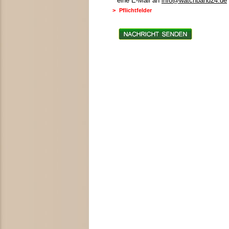
eine E-Mail an
info@watchband24.de
>
Pflichtfelder