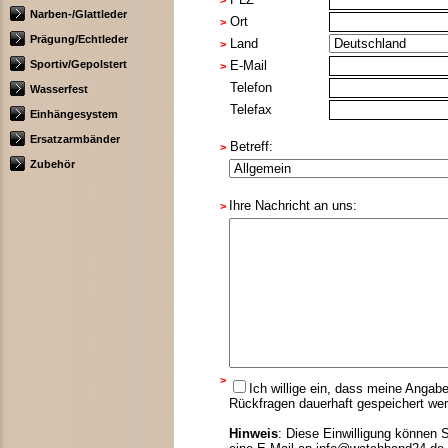
>
Narben-/Glattleder
Ort
>
Prägung/Echtleder
Land
>
Sportiv/Gepolstert
E-Mail
>
Telefon
Wasserfest
Telefax
Einhängesystem
Ersatzarmbänder
Betreff:
>
Zubehör
Ihre Nachricht an uns:
>
>
Ich willige ein, dass meine Anga
Rückfragen dauerhaft gespeichert we
Hinweis
: Diese Einwilligung können S