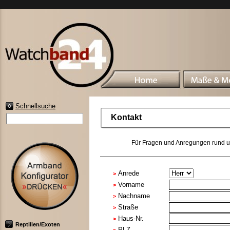
Schnellsuche
Kontakt
Für Fragen und Anregungen rund um
Anrede
>
Vorname
>
Nachname
>
Straße
>
Haus-Nr.
>
Reptilien/Exoten
PLZ