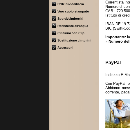
Correntista in
Pelle ruvida/liscia
Numero di cont
CAB : 720 500
Vero cuoio stampato
Istituto di cr
Sportivi/Imbottiti
IBAN DE 19 7
Resistente all'acqua
BIC (Swift-C
Cinturini con Clip
Importante:
la
Sostituzione cinturini
»
Numero dell
Accessori
PayPal
Indirizzo E-M
Con PayPal, p
Abbiamo messo
corrente, pagam