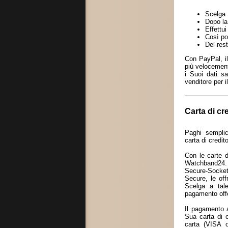
Scelga 
Dopo la
Effettui
Così po
Del res
Con PayPal, i
più velocement
i Suoi dati s
venditore per 
Carta di cr
Paghi sempli
carta di credito
Con le carte 
Watchband24. 
Secure-Socket
Secure, le of
Scelga a tale
pagamento offe
Il pagamento 
Sua carta di c
carta (VISA 