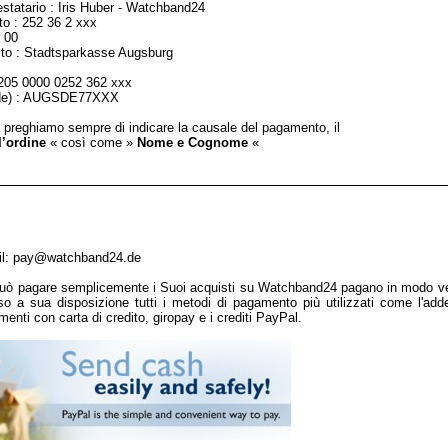
testatario : Iris Huber - Watchband24
o : 252 36 2 xxx
 00
edito : Stadtsparkasse Augsburg
205 0000 0252 362 xxx
ode) : AUGSDE77XXX
 preghiamo sempre di indicare la causale del pagamento, il
’ordine
« così come »
Nome e Cognome
«
ail: pay@watchband24.de
uò pagare semplicemente i Suoi acquisti su Watchband24 pagano in modo ve
 a sua disposizione tutti i metodi di pagamento più utilizzati come l'add
enti con carta di credito, giropay e i crediti PayPal.