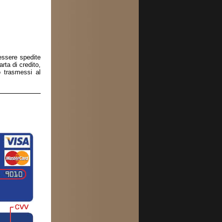
essere spedite
rta di credito,
 trasmessi al