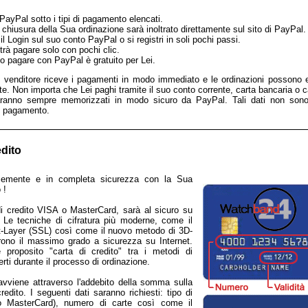
PayPal sotto i tipi di pagamento elencati.
 chiusura della Sua ordinazione sarà inoltrato direttamente sul sito di PayPal.
 il Login sul suo conto PayPal o si registri in soli pochi passi.
trà pagare solo con pochi clic.
to pagare con PayPal è gratuito per Lei.
l venditore riceve i pagamenti in modo immediato e le ordinazioni possono 
e. Non importa che Lei paghi tramite il suo conto corrente, carta bancaria o ca
aranno sempre memorizzati in modo sicuro da PayPal. Tali dati non sono
il pagamento.
edito
cemente e in completa sicurezza con la Sua
 !
di credito VISA o MasterCard, sarà al sicuro su
Le tecniche di cifratura più moderne, come il
-Layer (SSL) così come il nuovo metodo di 3D-
frono il massimo grado a sicurezza su Internet.
 proposito "carta di credito" tra i metodi di
rti durante il processo di ordinazione.
avviene attraverso l'addebito della somma sulla
redito. I seguenti dati saranno richiesti: tipo di
o MasterCard), numero di carte così come il