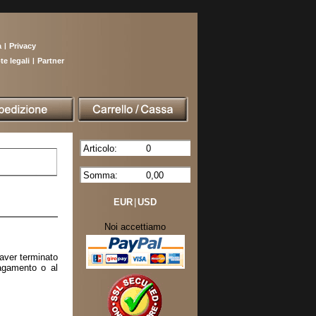
a
|
Privacy
te legali
|
Partner
Articolo:
0
Somma:
0,00
EUR
|
USD
Noi accettiamo
aver terminato
pagamento o al