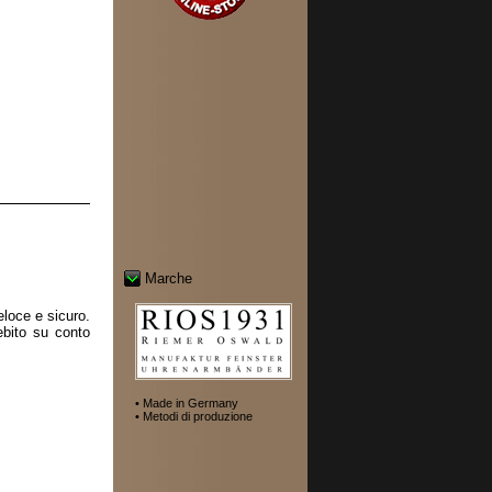
Marche
loce e sicuro.
ebito su conto
• Made in Germany
• Metodi di produzione