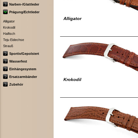
Narben-/Glattleder
Prägung/Echtleder
Alligator
Alligator
Krokodil
Haifisch
Teju Eidechse
Strauß
Sportiv/Gepolstert
Wasserfest
Einhängesystem
Ersatzarmbänder
Krokodil
Zubehör