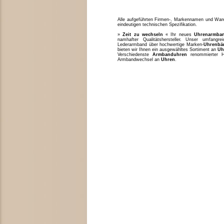
Alle aufgeführten Firmen-, Markennamen und Waren
eindeutigen technischen Spezifikation.
»
Zeit zu wechseln
« Ihr neues
Uhrenarmba
namhafter Qualitätshersteller. Unser umfang
Lederarmband über hochwertige Marken-
Uhrenbä
bieten wir Ihnen ein ausgewähltes Sortiment an
Uh
Verschiedenste
Armbanduhren
renommierter H
Armbandwechsel an
Uhren
.