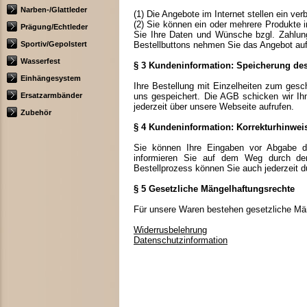
Narben-/Glattleder
(1) Die Angebote im Internet stellen ein ve
(2) Sie können ein oder mehrere Produkte 
Prägung/Echtleder
Sie Ihre Daten und Wünsche bzgl. Zahlungs
Sportiv/Gepolstert
Bestellbuttons nehmen Sie das Angebot auf
Wasserfest
§ 3 Kundeninformation: Speicherung des
Einhängesystem
Ihre Bestellung mit Einzelheiten zum gesch
Ersatzarmbänder
uns gespeichert. Die AGB schicken wir I
jederzeit über unsere Webseite aufrufen.
Zubehör
§ 4 Kundeninformation: Korrekturhinwei
Sie können Ihre Eingaben vor Abgabe der
informieren Sie auf dem Weg durch den 
Bestellprozess können Sie auch jederzeit 
§ 5 Gesetzliche Mängelhaftungsrechte
Für unsere Waren bestehen gesetzliche Mä
Widerrusbelehrung
Datenschutzinformation