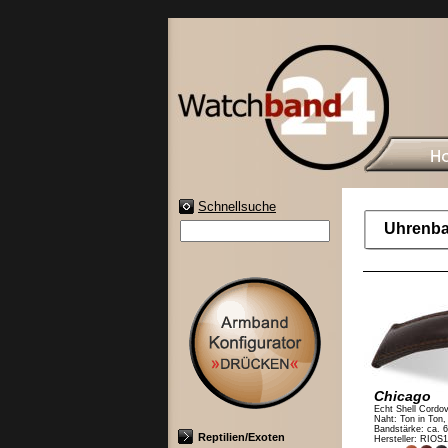
Schnellsuche
Uhrenba
Chicago
Echt Shell Cordo
Naht: Ton in Ton
Bandstärke: ca. 
Reptilien/Exoten
Hersteller: RIOS