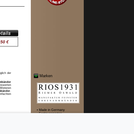
,50 €
glich der
Marken
mbänder
iswerten
 Weiteren
mbänder
.
nfachten
• Made in Germany
• Fertigungsarten