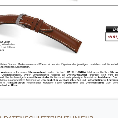
ab
51
van Leder
, »Handnaht«
6,0 auf 3,0 mm
1931
führten Firmen-, Markennamen und Warenzeichen sind Eigentum des jeweiligen Herstellers und dienen ledi
n technischen Spezifikation.
u wechseln
« Ihr neues
Uhrenarmband
finden Sie hier!
WATCHBAND24
führt ausschließlich
Uhrar
 Qualitätshersteller. Unser umfangreiches Angebot an
Uhrenarmbänder
erstreckt sich vom pre
and über hochwertige Marken-
Uhrenbänder
bis hin zu exklusiv gefertigten Manufaktur
Armbänder
. Des
 Ihnen ein ausgewähltes Sortiment an
Uhrenzubehör
wie
Dornschließen
und
Faltschließen
für
Lederar
enste
Armbanduhren
renommierter Hersteller sowie
Uhrenboxen
und
Uhrenwerkzeug
zum verei
echsel an
Uhren
.