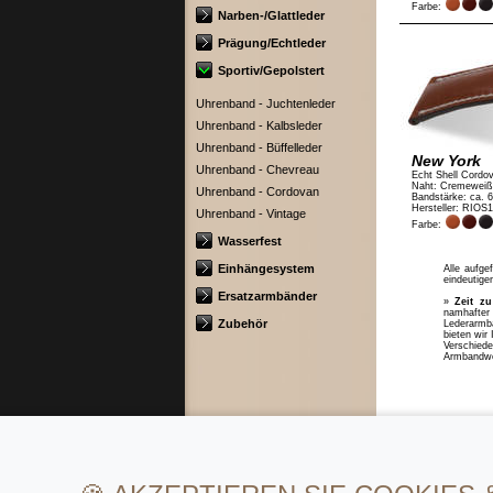
Farbe:
Narben-/Glattleder
Prägung/Echtleder
Sportiv/Gepolstert
Uhrenband - Juchtenleder
Uhrenband - Kalbsleder
Uhrenband - Büffelleder
New York
Uhrenband - Chevreau
Echt Shell Cordo
Naht: Cremeweiß
Uhrenband - Cordovan
Bandstärke: ca. 
Hersteller: RIOS
Uhrenband - Vintage
Farbe:
Wasserfest
Einhängesystem
Alle aufge
eindeutige
Ersatzarmbänder
»
Zeit z
namhafter
Zubehör
Lederarmb
bieten wir
Verschied
Armbandw