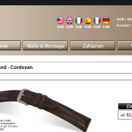
AGB
|
Wi
Kontakt
|
nd - Cordovan
ab
51
van Leder
, »Handnaht«
6,0 auf 3,0 mm
1931