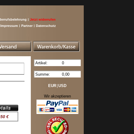
derrufsbelehrung
|
Jetzt widerrufen
Impressum
|
Partner
|
Datenschutz
Artikel:
0
Summe:
0,00
EUR
|
USD
Wir akzeptieren
,50 €