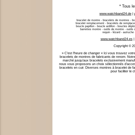
* Tous l
www.watchband24.de
|
bracelet de montre - bracelets de montres - bra
bracelet remplacement - bracelets de remplacem
boucle papillon - boucle ardillon - boucles dép
barrettes montre - outils de montre - outils d’
requin - lézard - autruche
www.watchband24.es
Copyright © 2
» C’est l’heure de changer « Ici vous trouvez 
bracelets de montres de fabricants de renom. Notre
marché jusqu’aux bracelets exclusivement manufa
nous vous proposons un choix sélectionnés d’acces
bracelets en cuir. Diverses montres à bracelet de f
pour faciliter l