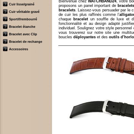
Bienvenue chez
WATCHBAND24
, votre b
Cuir lisse/grainé
proposons un panel important de
bracelet
bracelets
. Laissez-vous persuader par le 
Cuir véritable gravé
de cuir les plus raffinés comme l’
alligato
chaque
bracelet
un souffle de luxe et d’
Sportif/rembourré
fonctionnalité et au design adapté justif
Bracelet étanche
individuel. Soulignez votre style personne
vous trouverez sur notre site une multitu
Bracelet avec Clip
boucles
déployantes
et des
outils d’horl
Bracelet de rechange
Accessoires