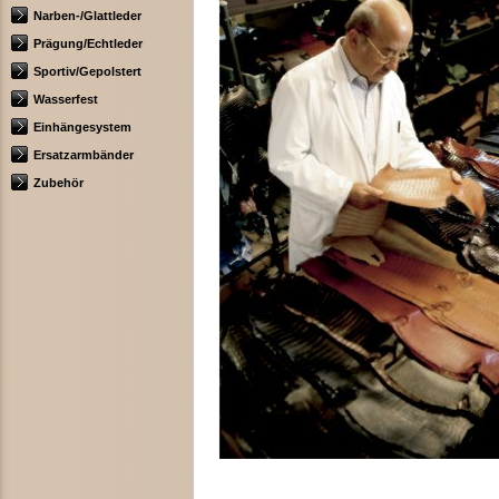
Narben-/Glattleder
Prägung/Echtleder
Sportiv/Gepolstert
Wasserfest
Einhängesystem
Ersatzarmbänder
Zubehör