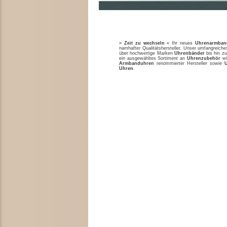
»
Zeit zu wechseln
« Ihr neues
Uhrenarmban
namhafter Qualitätshersteller. Unser umfangreic
über hochwertige Marken
Uhrenbänder
bis hin zu
ein ausgewähltes Sortiment an
Uhrenzubehör
w
Armbanduhren
renommierter Hersteller sowie
Uhren
.