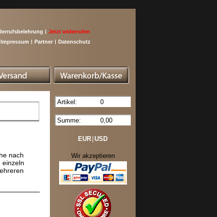
derrufsbelehrung
|
Jetzt widerrufen
Impressum
|
Partner
|
Datenschutz
Artikel:
0
Summe:
0,00
EUR
|
USD
che nach
Wir akzeptieren
 einzeln
mehreren