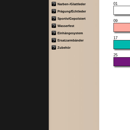
01
Narben-/Glattleder
Prägung/Echtleder
Sportiv/Gepolstert
09
Wasserfest
Einhängesystem
17
Ersatzarmbänder
Zubehör
25