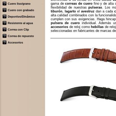
gama de
correas de cuero
fino y de alta 
Cuero liso/grano
flexibilidad de nuestras
pulseras
. Los m
Cuero con grabado
tiburón
,
lagarto
el
avestruz
dan a cada
c
alta calidad combinados con la funcionalid
Deportivo/Dinámico
cumplen con sus exigencias. Haga hincapié
pulsera de cuero
individual. Además us
Resistente al agua
accesorios
de reloj como
hebillas
de relo
Correa con Clip
seleccionadas en fabricantes de marcas d
Correa de repuesto
Accesorios