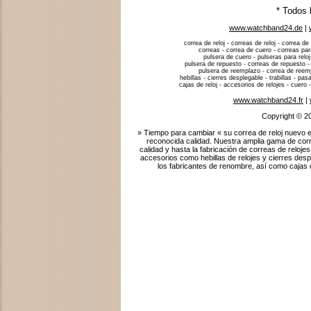
* Todos 
www.watchband24.de
|
correa de reloj - correas de reloj - correa de 
correas - correa de cuero - correas para
pulsera de cuero - pulseras para reloj
pulsera de repuesto - correas de repuesto -
pulsera de reemplazo - correa de reempla
hebillas - cierres desplegable - trabillas - p
cajas de reloj - accesorios de relojes - cuero -
www.watchband24.fr
|
Copyright © 2
» Tiempo para cambiar « su correa de reloj nuevo e
reconocida calidad. Nuestra amplia gama de corr
calidad y hasta la fabricación de correas de relo
accesorios como hebillas de relojes y cierres des
los fabricantes de renombre, así como cajas de