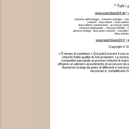
* Tutti i
www.watchband24.de
|
cinturino dell’orologio - cinturino orologio - cint
cinturini - braccialetti – braccialett
braccialetto sostituzione - accessori orologi
chiusura deployante - chiusura farfalla - c
attrezzi orologi - leva anse cinturini - custodie o
fibra sintet
www.watchband24.fr
|
w
Copyright © 2
» È tempo di cambiare « Qui potrà trovare il suo
cinturini d’alta qualità di noti produttori. La nostr
competitivi passando ai preziosi cinturini di marca
offriamo un ulteriore assortimento di accessori da oro
Numerosi orologi da polso di differenti e noti pr
necessari e, semplificano l’o