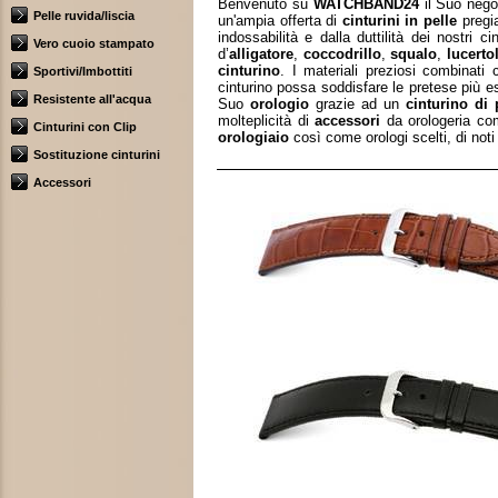
Benvenuto su
WATCHBAND24
il Suo nego
Pelle ruvida/liscia
un'ampia offerta di
cinturini in pelle
pregia
indossabilità e dalla duttilità dei nostri
ci
Vero cuoio stampato
d’
alligatore
,
coccodrillo
,
squalo
,
lucerto
cinturino
. I materiali preziosi combinati
Sportivi/Imbottiti
cinturino possa soddisfare le pretese più es
Resistente all'acqua
Suo
orologio
grazie ad un
cinturino di 
molteplicità di
accessori
da orologeria c
Cinturini con Clip
orologiaio
così come orologi scelti, di noti
Sostituzione cinturini
Accessori