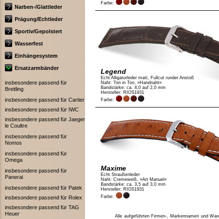
Farbe:
Narben-/Glattleder
Prägung/Echtleder
Sportiv/Gepolstert
Wasserfest
Einhängesystem
Ersatzarmbänder
Legend
Echt Alligatorleder matt, Fullcut runder Anstoß
insbesondere passend für
Naht: Ton in Ton, »Handnaht«
Bandstärke: ca. 4,0 auf 2,0 mm
Breitling
Hersteller: RIOS1931
insbesondere passend für Cartier
Farbe:
insbesondere passend für IWC
insbesondere passend für Jaeger
le Coultre
insbesondere passend für
Nomos
insbesondere passend für
Omega
Maxime
insbesondere passend für
Echt Straußenleder
Panerai
Naht: Cremeweiß, »Art Manuel«
Bandstärke: ca. 3,5 auf 3,0 mm
insbesondere passend für Patek
Hersteller: RIOS1931
Farbe:
insbesondere passend für Rolex
insbesondere passend für TAG
Heuer
Alle aufgeführten Firmen-, Markennamen und Waren