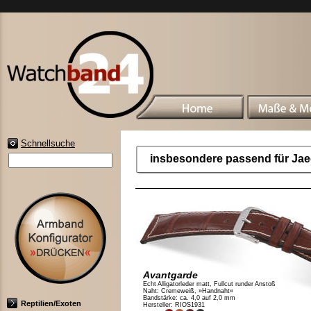
Schnellsuche
insbesondere passend für Jaeg
Avantgarde
Echt Alligatorleder matt, Fullcut runder Anstoß
Naht: Cremeweiß, »Handnaht«
Bandstärke: ca. 4,0 auf 2,0 mm
Reptilien/Exoten
Hersteller: RIOS1931