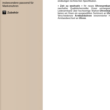
eindeutigen technischen Spezifikation.
insbesondere passend für
Markenuhren
»
Zeit zu wechseln
« Ihr neues
Uhrenarmba
namhafter Qualitätshersteller. Unser umfang
Lederarmband über hochwertige Marken-
Uhrenbä
Zubehör
bieten wir Ihnen ein ausgewähltes Sortiment an
Uh
Verschiedenste
Armbanduhren
renommierter H
Armbandwechsel an
Uhren
.