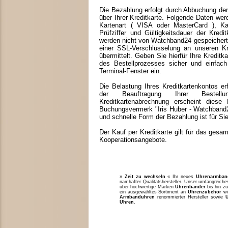
Die Bezahlung erfolgt durch Abbuchung 
über Ihrer Kreditkarte. Folgende Daten werd
Kartenart ( VISA oder MasterCard ), K
Prüfziffer und Gültigkeitsdauer der Kredi
werden nicht von Watchband24 gespeichert,
einer SSL-Verschlüsselung an unseren Kre
übermittelt. Geben Sie hierfür Ihre Kredit
des Bestellprozesses sicher und einfac
Terminal-Fenster ein.
Die Belastung Ihres Kreditkartenkontos e
der Beauftragung Ihrer Bestell
Kreditkartenabrechnung erscheint dies
Buchungsvermerk "Iris Huber - Watchband2
und schnelle Form der Bezahlung ist für Sie
Der Kauf per Kreditkarte gilt für das ges
Kooperationsangebote.
»
Zeit zu wechseln
« Ihr neues
Uhrenarmban
namhafter Qualitätshersteller. Unser umfangreic
über hochwertige Marken
Uhrenbänder
bis hin zu
ein ausgewähltes Sortiment an
Uhrenzubehör
w
Armbanduhren
renommierter Hersteller sowie
Uhren
.