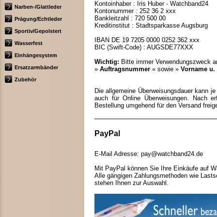
Kontoinhaber : Iris Huber - Watchband24
Narben-/Glattleder
Kontonummer : 252 36 2 xxx
Bankleitzahl : 720 500 00
Prägung/Echtleder
Kreditinstitut : Stadtsparkasse Augsburg
Sportiv/Gepolstert
IBAN DE 19 7205 0000 0252 362 xxx
Wasserfest
BIC (Swift-Code) : AUGSDE77XXX
Einhängesystem
Wichtig:
Bitte immer Verwendungszweck a
Ersatzarmbänder
»
Auftragsnummer
« sowie »
Vorname u.
Zubehör
Die allgemeine Überweisungsdauer kann je n
auch für Online Überweisungen. Nach erf
Bestellung umgehend für den Versand freig
PayPal
E-Mail Adresse: pay@watchband24.de
Mit PayPal können Sie Ihre Einkäufe auf W
Alle gängigen Zahlungsmethoden wie Lastsc
stehen Ihnen zur Auswahl.