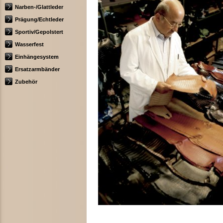
Narben-/Glattleder
Prägung/Echtleder
Sportiv/Gepolstert
Wasserfest
Einhängesystem
Ersatzarmbänder
Zubehör