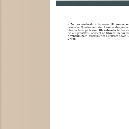
»
Zeit zu wechseln
« Ihr neues
Uhrenarmban
namhafter Qualitätshersteller. Unser umfangreic
über hochwertige Marken
Uhrenbänder
bis hin zu
ein ausgewähltes Sortiment an
Uhrenzubehör
w
Armbanduhren
renommierter Hersteller sowie
Uhren
.