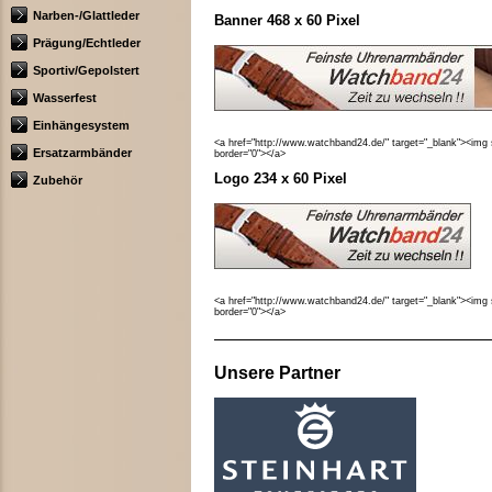
Narben-/Glattleder
Banner 468 x 60 Pixel
Prägung/Echtleder
Sportiv/Gepolstert
Wasserfest
Einhängesystem
<a href="http://www.watchband24.de/" target="_blank"><img
Ersatzarmbänder
border="0"></a>
Logo 234 x 60 Pixel
Zubehör
<a href="http://www.watchband24.de/" target="_blank"><img
border="0"></a>
Unsere Partner