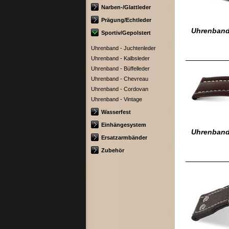
Narben-/Glattleder
Prägung/Echtleder
Uhrenband
Sportiv/Gepolstert
Uhrenband - Juchtenleder
Uhrenband - Kalbsleder
Uhrenband - Büffelleder
Uhrenband - Chevreau
Uhrenband - Cordovan
Uhrenband - Vintage
Wasserfest
Einhängesystem
Uhrenband 
Ersatzarmbänder
Zubehör