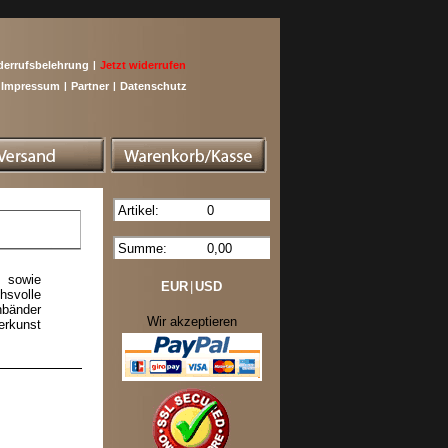
derrufsbelehrung
|
Jetzt widerrufen
Impressum
|
Partner
|
Datenschutz
Artikel:
0
Summe:
0,00
e sowie
EUR
|
USD
hsvolle
nbänder
Wir akzeptieren
erkunst