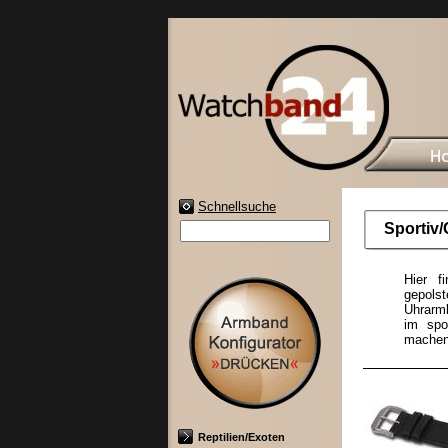
Schnellsuche
Sportiv/
Hier f
gepolst
Uhrarmb
im spo
machen 
Reptilien/Exoten