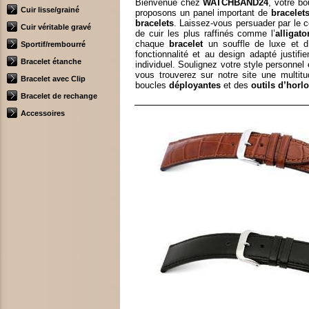
Bienvenue chez
WATCHBAND24
, votre b
Cuir lisse/grainé
proposons un panel important de
bracelet
bracelets
. Laissez-vous persuader par le 
Cuir véritable gravé
de cuir les plus raffinés comme l’
alligato
chaque
bracelet
un souffle de luxe et d’
Sportif/rembourré
fonctionnalité et au design adapté justif
Bracelet étanche
individuel. Soulignez votre style personne
vous trouverez sur notre site une multitu
Bracelet avec Clip
boucles
déployantes
et des
outils d’horl
Bracelet de rechange
Accessoires