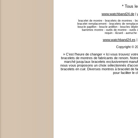
* Tous l
www.watchband24.de
|
bracelet de montre - bracelets de montres - bra
bracelet remplacement - bracelets de remplacem
boucle papillon - boucle ardillon - boucles dép
barrettes montre - outils de montre - outils d’
requin - lézard - autruche
www.watchband24.es
Copyright © 2
» C’est l’heure de changer « Ici vous trouvez 
bracelets de montres de fabricants de renom. Notre
marché jusqu’aux bracelets exclusivement manufa
nous vous proposons un choix sélectionnés d’acces
bracelets en cuir. Diverses montres à bracelet de f
pour faciliter l