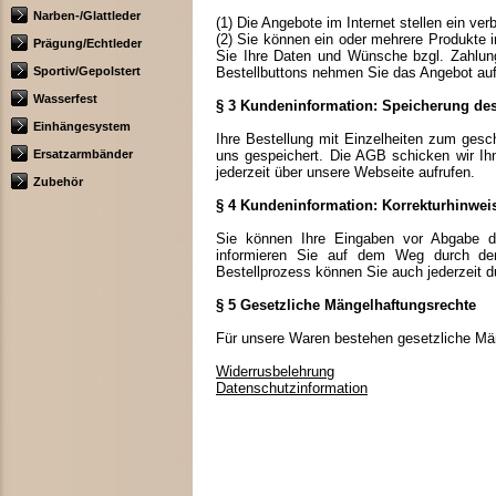
Narben-/Glattleder
(1) Die Angebote im Internet stellen ein ve
(2) Sie können ein oder mehrere Produkte 
Prägung/Echtleder
Sie Ihre Daten und Wünsche bzgl. Zahlungs
Sportiv/Gepolstert
Bestellbuttons nehmen Sie das Angebot auf
Wasserfest
§ 3 Kundeninformation: Speicherung des
Einhängesystem
Ihre Bestellung mit Einzelheiten zum gesch
Ersatzarmbänder
uns gespeichert. Die AGB schicken wir I
jederzeit über unsere Webseite aufrufen.
Zubehör
§ 4 Kundeninformation: Korrekturhinwei
Sie können Ihre Eingaben vor Abgabe der
informieren Sie auf dem Weg durch den 
Bestellprozess können Sie auch jederzeit 
§ 5 Gesetzliche Mängelhaftungsrechte
Für unsere Waren bestehen gesetzliche Mä
Widerrusbelehrung
Datenschutzinformation