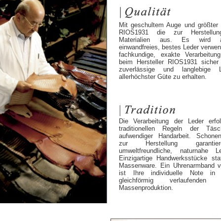
Mit geschultem Auge und größter S
RIOS1931 die zur Herstellung
Materialien aus. Es wird aus
einwandfreies, bestes Leder verwen
fachkundige, exakte Verarbeitu
beim Hersteller RIOS1931 sicher 
zuverlässige und langlebige L
allerhöchster Güte zu erhalten.
Die Verarbeitung der Leder erf
traditionellen Regeln der Täsc
aufwendiger Handarbeit. Schone
zur Herstellung garanti
umweltfreundliche, naturnahe Le
Einzigartige Handwerksstücke statt
Massenware. Ein Uhrenarmband 
ist Ihre individuelle Note in
gleichförmig verlaufende
Massenproduktion.