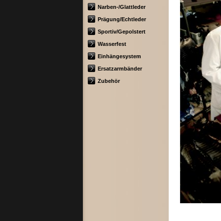
Narben-/Glattleder
Prägung/Echtleder
Sportiv/Gepolstert
Wasserfest
Einhängesystem
Ersatzarmbänder
Zubehör