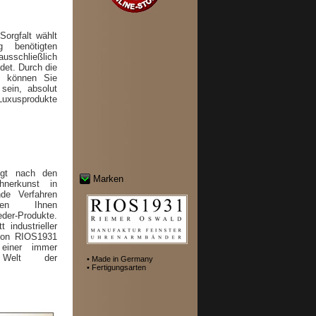
orgfalt wählt
 benötigten
schließlich
det. Durch die
ng können Sie
sein, absolut
uxusprodukte
olgt nach den
Marken
hnerkunst in
nde Verfahren
eren Ihnen
der-Produkte.
 industrieller
von RIOS1931
 einer immer
n Welt der
• Made in Germany
• Fertigungsarten