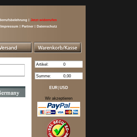
derrufsbelehrung
|
Jetzt widerrufen
Impressum
|
Partner
|
Datenschutz
Artikel:
0
Summe:
0,00
EUR
|
USD
Wir akzeptieren