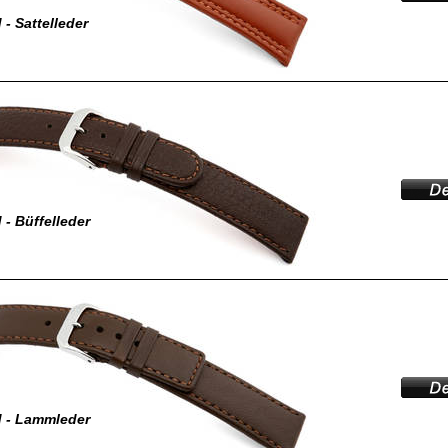
- Sattelleder
- Büffelleder
 - Lammleder