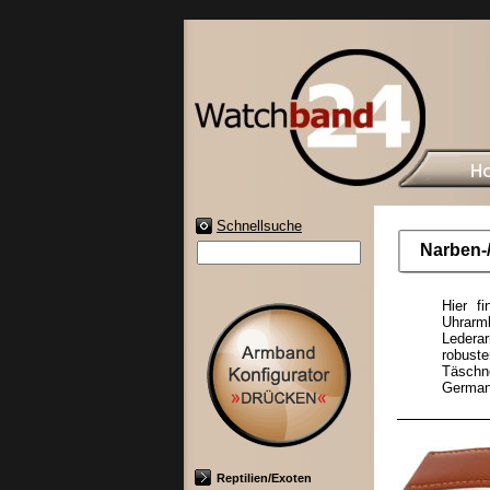
Schnellsuche
Narben-/
Hier f
Uhrarmb
Ledera
robust
Täschn
German
Reptilien/Exoten