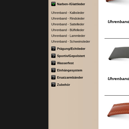
Narben-/Glattleder
Uhrenband - Kalbsleder
Uhrenband - Rindsleder
Uhrenband 
Uhrenband - Sattelleder
Uhrenband - Büffelleder
Uhrenband - Lammleder
Uhrenband - Schweinsleder
Prägung/Echtleder
Sportiv/Gepolstert
Wasserfest
Einhängesystem
Ersatzarmbänder
Uhrenband
Zubehör