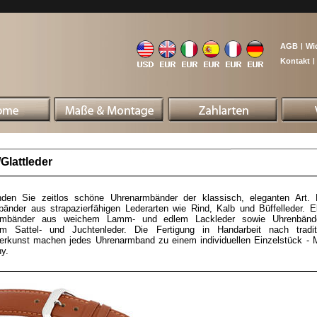
AGB
|
Wi
Kontakt
|
Glattleder
inden Sie zeitlos schöne Uhrenarmbänder der klassisch, eleganten Art. 
änder aus strapazierfähigen Lederarten wie Rind, Kalb und Büffelleder. E
rmbänder aus weichem Lamm- und edlem Lackleder sowie Uhrenbänd
em Sattel- und Juchtenleder. Die Fertigung in Handarbeit nach traditi
erkunst machen jedes Uhrenarmband zu einem individuellen Einzelstück - 
y.