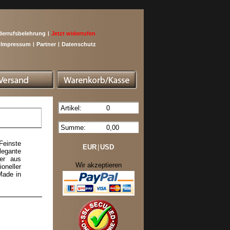
derrufsbelehrung
|
Jetzt widerrufen
Impressum
|
Partner
|
Datenschutz
Artikel:
0
Summe:
0,00
Feinste
EUR
|
USD
legante
er aus
Wir akzeptieren
oneller
Made in