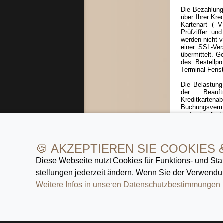
Die Bezahlung
über Ihrer Kre
Kartenart ( 
Prüfziffer un
werden nicht 
einer SSL-Ver
übermittelt. G
des Bestellpr
Terminal-Fenst
Die Belastung
der Beauft
Kreditkarten
Buchungsverme
und schnelle F
Der Kauf per 
Kooperationsa
🍪 AKZEPTIEREN SIE COOKIES 
Diese Webseite nutzt Cookies für Funktions- und Stat
stellungen jederzeit ändern. Wenn Sie der Verwendun
»
Zeit zu
namhafter 
Weitere Infos in unseren Datenschutz­bestimmungen
über hoch
ein ausge
Armband
Uhren
.