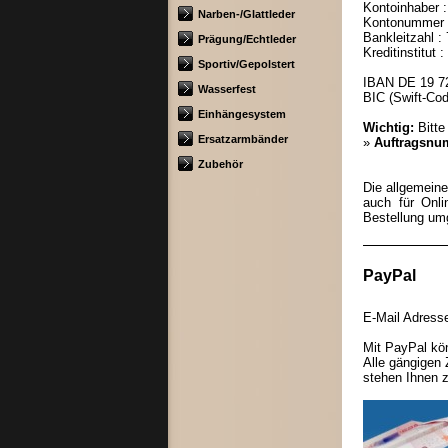
Kontoinhaber :
Narben-/Glattleder
Kontonummer :
Bankleitzahl :
Prägung/Echtleder
Kreditinstitut
Sportiv/Gepolstert
IBAN DE 19 7
Wasserfest
BIC (Swift-C
Einhängesystem
Wichtig:
Bitte
Ersatzarmbänder
»
Auftragsn
Zubehör
Die allgemeine
auch für Onli
Bestellung um
PayPal
E-Mail Adres
Mit PayPal kön
Alle gängigen 
stehen Ihnen 