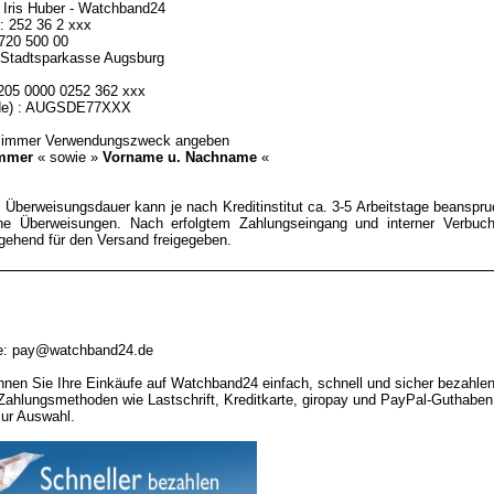
 Iris Huber - Watchband24
 252 36 2 xxx
 720 500 00
 : Stadtsparkasse Augsburg
205 0000 0252 362 xxx
ode) : AUGSDE77XXX
 immer Verwendungszweck angeben
ummer
« sowie »
Vorname u. Nachname
«
 Überweisungsdauer kann je nach Kreditinstitut ca. 3-5 Arbeitstage beanspruc
ne Überweisungen. Nach erfolgtem Zahlungseingang und interner Verbuch
gehend für den Versand freigegeben.
se: pay@watchband24.de
nen Sie Ihre Einkäufe auf Watchband24 einfach, schnell und sicher bezahlen
Zahlungsmethoden wie Lastschrift, Kreditkarte, giropay und PayPal-Guthaben
zur Auswahl.