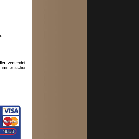
n.
ler versendet
d immer sicher