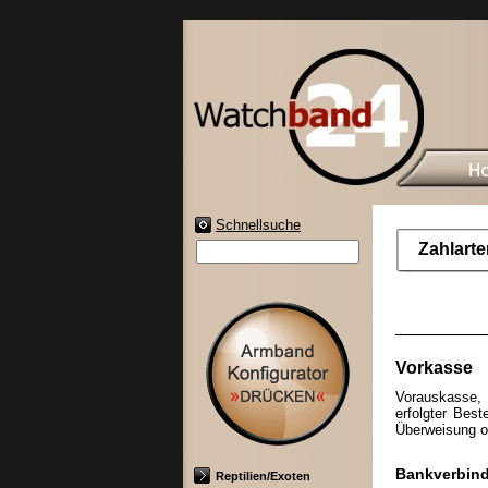
Schnellsuche
Zahlarte
Vorkasse
Vorauskasse, 
erfolgter Best
Überweisung o
Bankverbin
Reptilien/Exoten