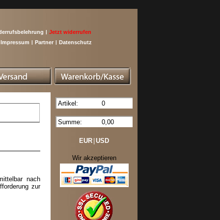
derrufsbelehrung
|
Jetzt widerrufen
Impressum
|
Partner
|
Datenschutz
Artikel:
0
Summe:
0,00
EUR
|
USD
Wir akzeptieren
ittelbar nach
fforderung zur