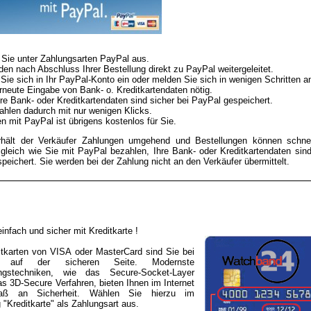
Sie unter Zahlungsarten PayPal aus.
den nach Abschluss Ihrer Bestellung direkt zu PayPal weitergeleitet.
Sie sich in Ihr PayPal-Konto ein oder melden Sie sich in wenigen Schritten a
rneute Eingabe von Bank- o. Kreditkartendaten nötig.
re Bank- oder Kreditkartendaten sind sicher bei PayPal gespeichert.
ahlen dadurch mit nur wenigen Klicks.
n mit PayPal ist übrigens kostenlos für Sie.
rhält der Verkäufer Zahlungen umgehend und Bestellungen können schnel
gleich wie Sie mit PayPal bezahlen, Ihre Bank- oder Kreditkartendaten sin
peichert. Sie werden bei der Zahlung nicht an den Verkäufer übermittelt.
infach und sicher mit Kreditkarte !
ditkarten von VISA oder MasterCard sind Sie bei
4 auf der sicheren Seite. Modernste
ungstechniken, wie das Secure-Socket-Layer
s 3D-Secure Verfahren, bieten Ihnen im Internet
aß an Sicherheit. Wählen Sie hierzu im
 "Kreditkarte" als Zahlungsart aus.