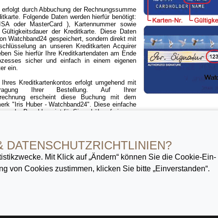
 erfolgt durch Abbuchung der Rechnungssumme
ditkarte. Folgende Daten werden hierfür benötigt:
VISA oder MasterCard ), Kartennummer sowie
d Gültigkeitsdauer der Kreditkarte. Diese Daten
von Watchband24 gespeichert, sondern direkt mit
schlüsselung an unseren Kreditkarten Acquirer
eben Sie hierfür Ihre Kreditkartendaten am Ende
ozesses sicher und einfach in einem eigenen
er ein.
 Ihres Kreditkartenkontos erfolgt umgehend mit
ragung Ihrer Bestellung. Auf Ihrer
abrechnung erscheint diese Buchung mit dem
rk "Iris Huber - Watchband24". Diese einfache
orm der Bezahlung ist für Sie gebührenfrei.
Kreditkarte gilt für das gesamte Watchband24 Angebot, außer für speziell g
ngebote.
& DATENSCHUTZ­RICHTLINIEN?
istik­zwecke. Mit Klick auf „Ändern“ können Sie die Cookie-Ein­
g von Cookies zustimmen, klicken Sie bitte „Einverstanden“.
 wechseln
« Ihr neues
Uhrenarmband
finden Sie hier!
WATCHBAND24
führt ausschließlich
Uhrena
Qualitätshersteller. Unser umfangreiches Angebot an
Uhrarmbänder
erstreckt sich vom preiswerten Le
wertige Marken
Uhrenbänder
bis hin zu exklusiv gefertigten Manufaktur
Armbänder
. Des Weiteren bieten
wähltes Sortiment an
Uhrenzubehör
wie
Dornschließen
und
Faltschließen
für
Lederarmbänder
. Vers
uhren
renommierter Hersteller sowie
Uhrenboxen
und
Uhrenwerkzeug
zum vereinfachten Armbandw