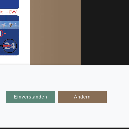
ekennzeichnete
Einverstanden
Ändern
rmbänder
derarmband
 wir Ihnen
chiedenste
echsel an